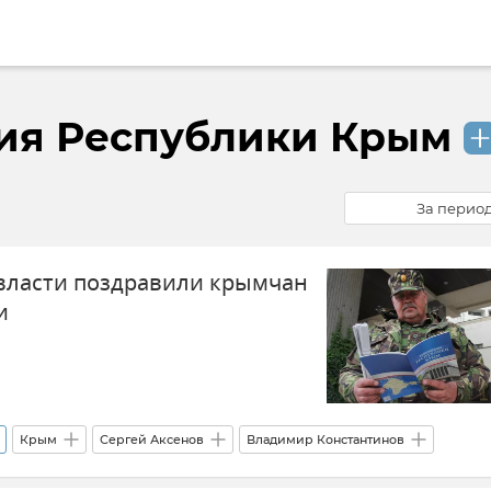
ия Республики Крым
За перио
власти поздравили крымчан
и
Крым
Сергей Аксенов
Владимир Константинов
Новости Крыма