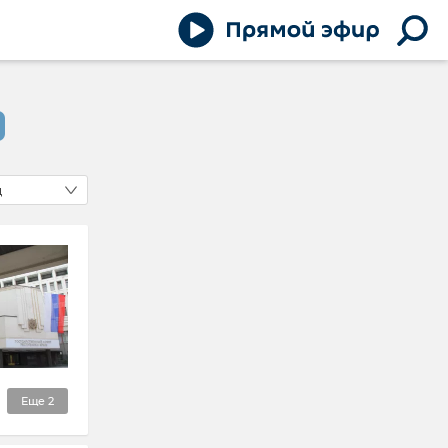
д
Еще
2