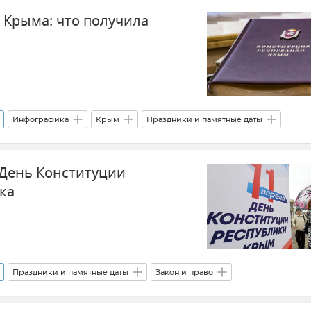
 Крыма: что получила
Инфографика
Крым
Праздники и памятные даты
День Конституции
ка
Праздники и памятные даты
Закон и право
овет)
Сергей Аксенов