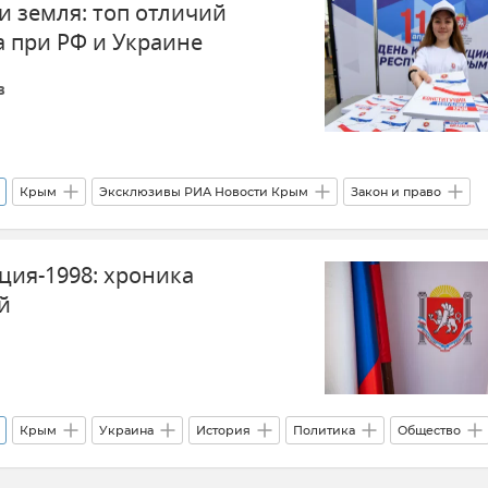
и земля: топ отличий
 при РФ и Украине
в
Крым
Эксклюзивы РИА Новости Крым
Закон и право
Россия
Изменения в Конституции РФ
Григорий Демидов
ция-1998: хроника
й
Крым
Украина
История
Политика
Общество