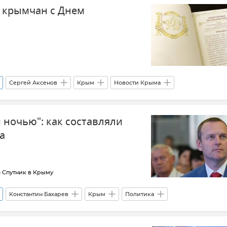
 крымчан с Днем
Сергей Аксенов
Крым
Новости Крыма
 ночью": как составляли
а
 Спутник в Крыму
Константин Бахарев
Крым
Политика
История