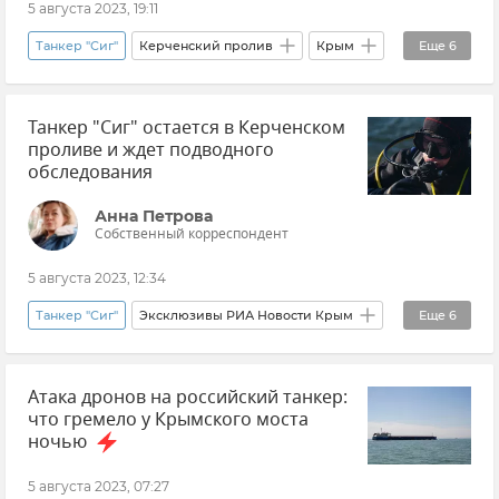
5 августа 2023, 19:11
Безопасность Республики Крым и Севастополя
Танкер "Сиг"
Керченский пролив
Крым
Еще
6
РосМорРечФлот
Происшествия
Новости Крыма
Танкер "Сиг" остается в Керченском
Морской транспорт
проливе и ждет подводного
Беспилотник (БПЛА, дрон)
обследования
Беспилотные катера
Атаки ВСУ на Крым
Анна Петрова
Собственный корреспондент
5 августа 2023, 12:34
Танкер "Сиг"
Эксклюзивы РИА Новости Крым
Еще
6
Керченский пролив
РосМорРечФлот
Атака дронов на российский танкер:
Беспилотник (БПЛА, дрон)
что гремело у Крымского моста
Атаки ВСУ на Крым
Крымский мост
ночью
Новости Крыма
5 августа 2023, 07:27