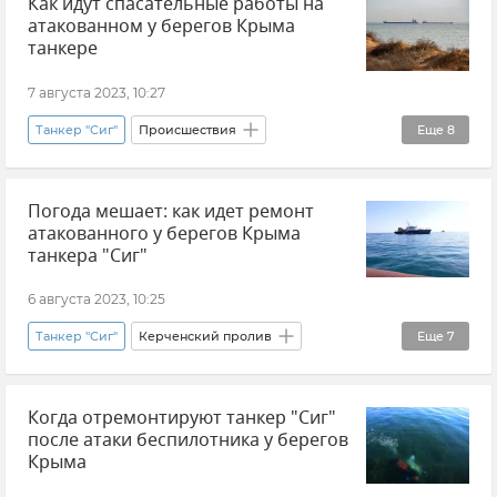
Как идут спасательные работы на
Вода в Крыму
атакованном у берегов Крыма
Земля в Крыму для участников СВО
танкере
Безопасность Республики Крым и Севастополя
7 августа 2023, 10:27
Большая Севастопольская тропа
Танкер "Сиг"
Происшествия
Еще
8
Туризм в Крыму
Керченский пролив
Крым
ДТП в Крыму и Севастополе
Погода мешает: как идет ремонт
Новости Крыма
РосМорРечФлот
атакованного у берегов Крыма
Черное море
танкера "Сиг"
ВСУ (Вооруженные силы Украины)
6 августа 2023, 10:25
Беспилотник (БПЛА, дрон)
Танкер "Сиг"
Керченский пролив
Еще
7
Безопасность Республики Крым и Севастополя
Черное море
Беспилотник (БПЛА, дрон)
Когда отремонтируют танкер "Сиг"
Происшествия
после атаки беспилотника у берегов
ВСУ (Вооруженные силы Украины)
Крыма
Атаки ВСУ на Крым