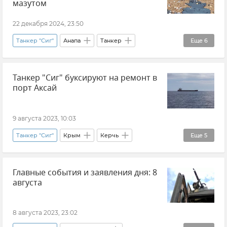
мазутом
22 декабря 2024, 23:50
Танкер "Сиг"
Анапа
Танкер
Еще
6
Танкер "Волгонефть-212"
Танкер "Сиг" буксируют на ремонт в
Разлив нефтепродуктов в Черном море
порт Аксай
Разлив нефтепродуктов
Разлив мазута
Новости
Краснодарский край
9 августа 2023, 10:03
Танкер "Сиг"
Крым
Керчь
Еще
5
Происшествия
Керченский пролив
Главные события и заявления дня: 8
Новости Крыма
РосМорРечФлот
августа
Ростовская область
8 августа 2023, 23:02