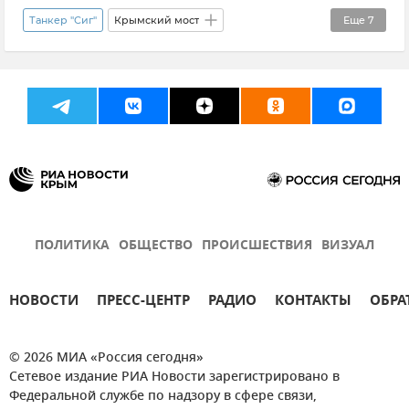
Танкер "Сиг"
Крымский мост
Еще
7
Керченский пролив
Крым
Беспилотник (БПЛА, дрон)
Безопасность
Безопасность Республики Крым и Севастополя
Новости Крыма
Атаки ВСУ на Крым
ПОЛИТИКА
ОБЩЕСТВО
ПРОИСШЕСТВИЯ
ВИЗУАЛ
НОВОСТИ
ПРЕСС-ЦЕНТР
РАДИО
КОНТАКТЫ
ОБРА
© 2026 МИА «Россия сегодня»
Сетевое издание РИА Новости зарегистрировано в
Федеральной службе по надзору в сфере связи,