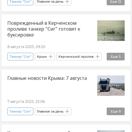
Танкер "Сиг"
Главное за день
Еще
12
Новости СВО
Херсонская область
Поврежденный в Керченском
Владимир Сальдо
проливе танкер "Сиг" готовят к
Министерство обороны РФ
Курская область
буксировке
Роман Старовойт
Леонид Володарский
8 августа 2023, 09:20
Керченский пролив
Новые регионы России
Танкер "Сиг"
Крым
Керченский пролив
Еще
5
Марат Хуснуллин
Строительство
Беспилотные катера
Происшествия
Обстрелы ВСУ
Главные новости Крыма: 7 августа
РосМорРечФлот
Экология
Новости Крыма
7 августа 2023, 23:06
Танкер "Сиг"
Главное за день
Еще
9
Новости Крыма
Крым
Крымский мост