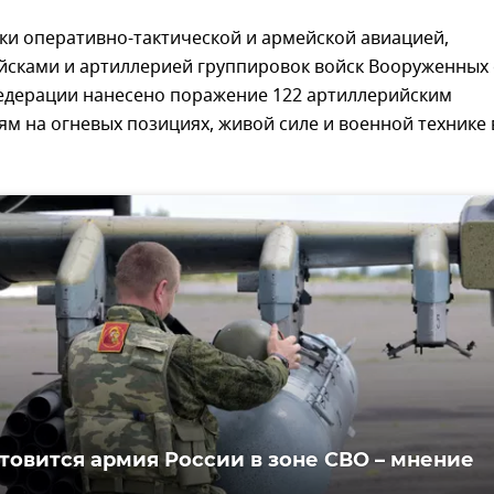
тки оперативно-тактической и армейской авиацией,
йсками и артиллерией группировок войск Вооруженных 
едерации нанесено поражение 122 артиллерийским
м на огневых позициях, живой силе и военной технике 
отовится армия России в зоне СВО – мнение