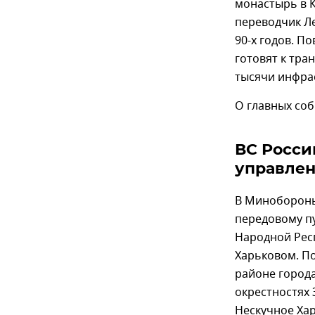
монастырь в К
переводчик Л
90-х годов. П
готовят к тра
тысячи инфра
О главных соб
ВС Росси
управлен
В Миноборон
передовому пу
Народной Рес
Харьковом. По
районе города
окрестностях 
Нескучное Хар