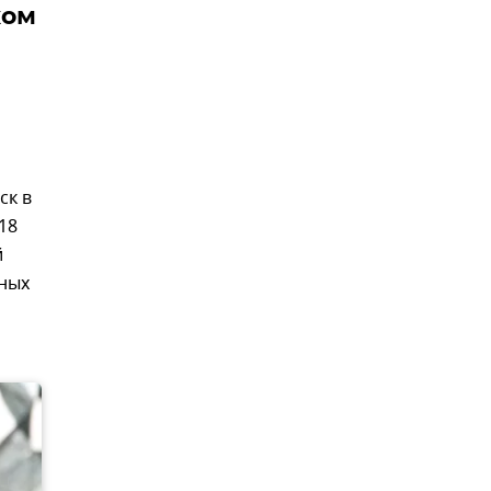
ком
ск в
18
й
нных