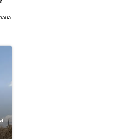
л
азана
ы