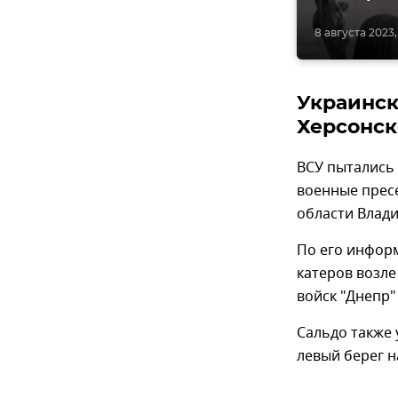
8 августа 2023,
Украинск
Херсонск
ВСУ пытались
военные прес
области Влад
По его информ
катеров возле
войск "Днепр"
Сальдо также 
левый берег н