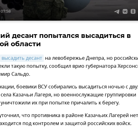
 07:58
ий десант попытался высадиться в
ой области
высадить десант
на левобережье Днепра, но российск
екли такую попытку, сообщил врио губернатора Херсонс
имир Сальдо.
ации, боевики ВСУ собирались высадиться ночью с дву
 села Казачьи Лагеря, но военнослужащие группировки
 уничтожили их при попытке причалить к берегу.
уточнил, что противника в районе Казачьих Лагерей нет
аходится под контролем и защитой российских войск.