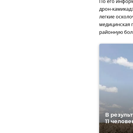
По его информ
дрон-камикад
легкие осколо
медицинская п
районную бол
В резуль
11 челове