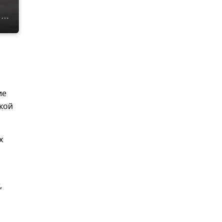
ие
кой
х
,