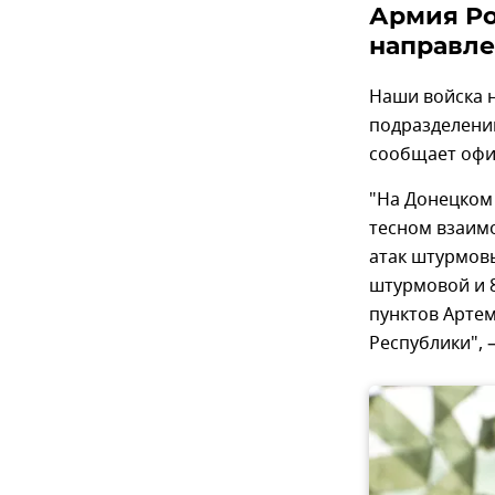
Армия Ро
направл
Наши войска 
подразделений
сообщает офи
"На Донецком
тесном взаимо
атак штурмовы
штурмовой и 
пунктов Арте
Республики", 