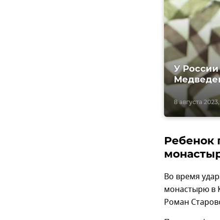
У России
Медведе
8 августа 2023,
Ребенок 
монастыр
Во время уда
монастырю в 
Роман Старов