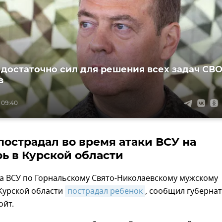
 достаточно сил для решения всех задач СВО
в
 09:40
пострадал во время атаки ВСУ на
ь в Курской области
ра ВСУ по Горнальскому Свято-Николаевскому мужскому
Курской области
пострадал ребенок
, сообщил губерна
ойт.