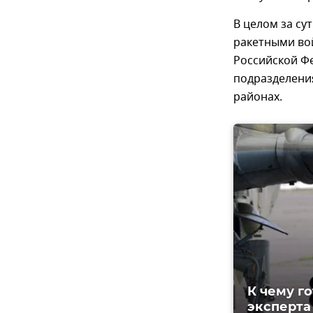
В целом за су
ракетными во
Российской Ф
подразделения
районах.
К чему г
эксперта