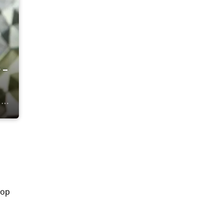
 –
тор