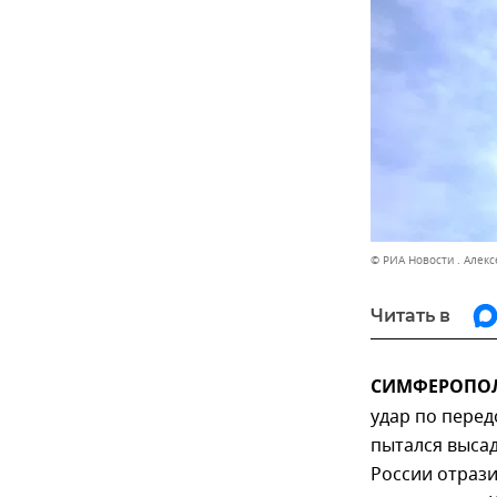
© РИА Новости . Алек
Читать в
СИМФЕРОПОЛЬ
удар по перед
пытался высад
России отрази