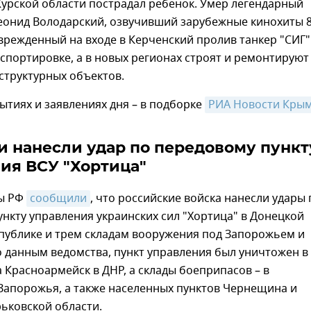
урской области пострадал ребенок. Умер легендарный
еонид Володарский, озвучивший зарубежные кинохиты 8
оврежденный на входе в Керченский пролив танкер "СИГ"
нспортировке, а в новых регионах строят и ремонтируют 
структурных объектов.
ытиях и заявлениях дня – в подборке
РИА Новости Кры
и нанесли удар по передовому пункт
ия ВСУ "Хортица"
ы РФ
сообщили
, что российские войска нанесли удары 
нкту управления украинских сил "Хортица" в Донецкой
публике и трем складам вооружения под Запорожьем и
 данным ведомства, пункт управления был уничтожен в
 Красноармейск в ДНР, а склады боеприпасов – в
Запорожья, а также населенных пунктов Чернещина и
ьковской области.