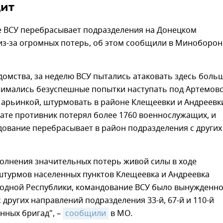
дит
 ВСУ перебрасывает подразделения на Донецком
из-за огромных потерь, об этом сообщили в Миноборо
омства, за неделю ВСУ пытались атаковать здесь боль
нимались безуспешные попытки наступать под Артемовс
Марьинкой, штурмовать в районе Клещеевки и Андреевк
тате противник потерял более 1760 военнослужащих, и
ование перебрасывает в район подразделения с других
полнения значительных потерь живой силы в ходе
штурмов населенных пунктов Клещеевка и Андреевка
одной Республики, командование ВСУ было вынужденн
 других направлений подразделения 33-й, 67-й и 110-й
нных бригад", –
сообщили
в МО.