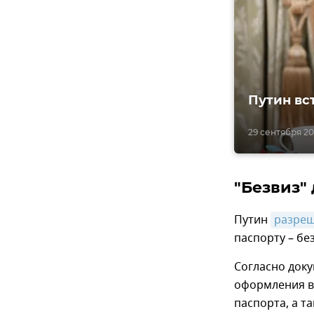
Путин вс
29 сентября 202
"Безвиз"
Путин
разре
паспорту – бе
Согласно доку
оформления в
паспорта, а т