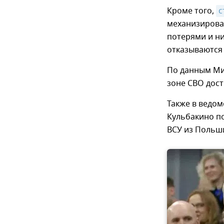
Кроме того,
с
механизирова
потерями и н
отказываются 
По данным М
зоне СВО дост
Также в ведом
Кульбакино п
ВСУ из Польши