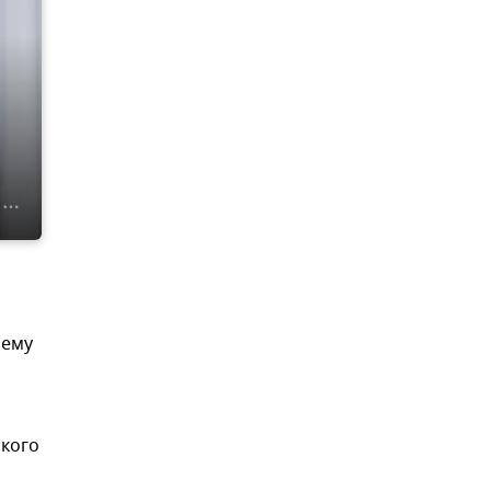
нему
ского