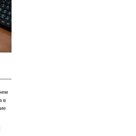
нем
а в
ние