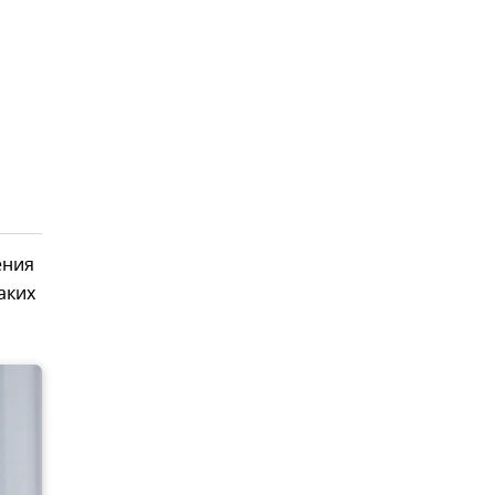
ения
каких