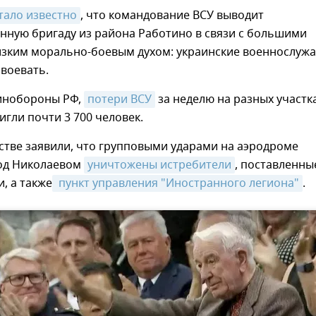
тало известно
, что командование ВСУ выводит
нную бригаду из района Работино в связи с большими
изким морально-боевым духом: украинские военнослуж
воевать.
инобороны РФ,
потери ВСУ
за неделю на разных участка
игли почти 3 700 человек.
стве заявили, что групповыми ударами на аэродроме
од Николаевом
уничтожены истребители
, поставленны
, а также
 пункт управления "Иностранного легиона"
.