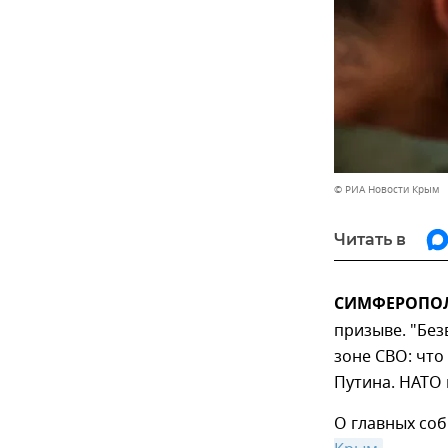
© РИА Новости Крым
Читать в
СИМФЕРОПОЛЬ
призыве. "Без
зоне СВО: что
Путина. НАТО 
О главных соб