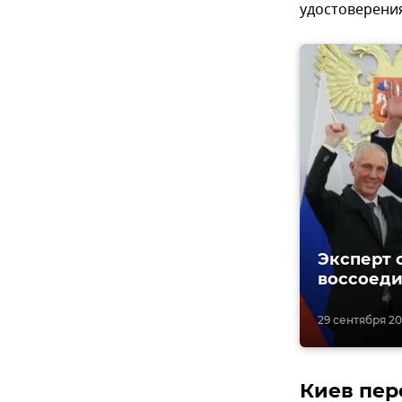
удостоверения
Эксперт 
воссоеди
29 сентября 202
Киев пер