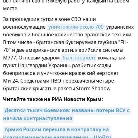
выполняют свою тяжелую работу. Каждый на своем
месте.
За прошедшие сутки в зоне СВО наши
военнослужащие
уничтожили около 700
украинских
боевиков и большое количество вражеской техники.
В том числе - британская буксируемая гаубица "FH-
70" и две американские артиллерийские системы
М777. Огневым ударом
был поражен
командный
пункт Нацгвардии Украины, разбиты склады
боеприпасов и уничтожен вражеский вертолет
Ми-24. Средствами ПВО перехвачены четыре
британские крылатые ракеты Storm Shadow.
Читайте также на РИА Новости Крым:
Десятки тысяч боевиков: названы потери ВСУ с 
начала контрнаступления
Армия России перешла в контратаку на 