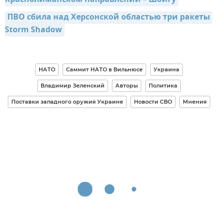
Краснолиманском направлении – Шойгу
ПВО сбила над Херсонской областью три ракеты 
Storm Shadow
НАТО
Саммит НАТО в Вильнюсе
Украина
Владимир Зеленский
Авторы
Политика
Поставки западного оружия Украине
Новости СВО
Мнения