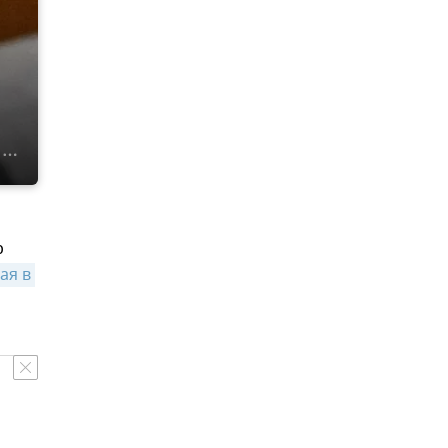
р
я в 