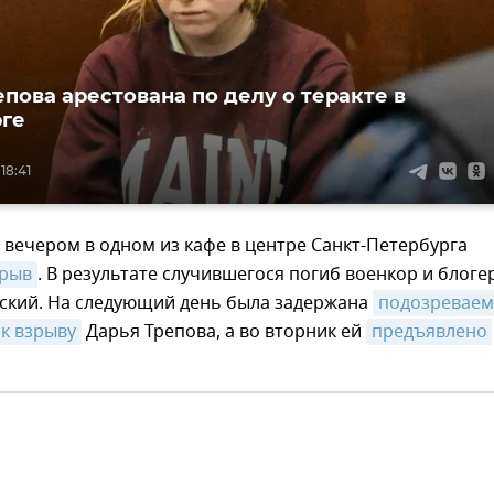
епова арестована по делу о теракте в
ге
18:41
 вечером в одном из кафе в центре Санкт-Петербурга
зрыв
. В результате случившегося погиб военкор и блоге
рский. На следующий день была задержана
подозреваема
к взрыву
Дарья Трепова, а во вторник ей
предъявлено 