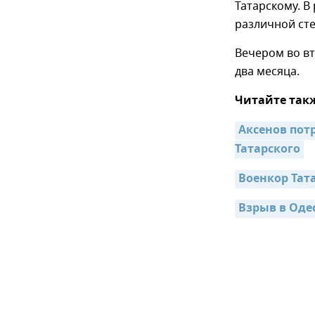
Татарскому. В
различной сте
Вечером во в
два месяца.
Читайте так
Аксенов пот
Татарского
Военкор Тат
Взрыв в Оде