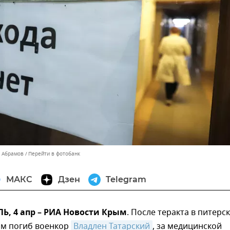
с Абрамов
Перейти в фотобанк
МАКС
Дзен
Telegram
, 4 апр – РИА Новости Крым
. После теракта в питерс
ом погиб военкор
Владлен Татарский
, за медицинской