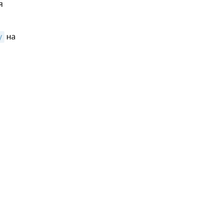
я
у
на