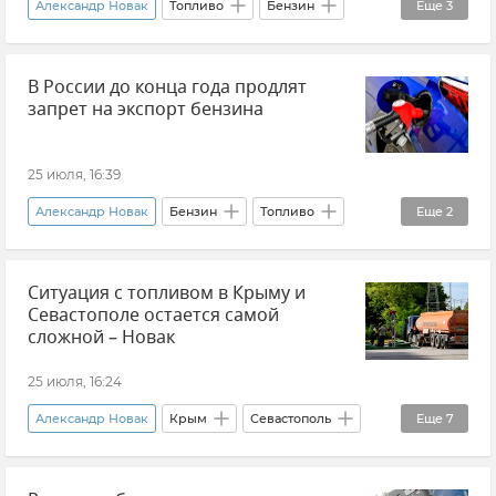
Александр Новак
Топливо
Бензин
Еще
3
Краснодарский край
Вениамин Кондратьев
В России до конца года продлят
Новости
запрет на экспорт бензина
25 июля, 16:39
Александр Новак
Бензин
Топливо
Еще
2
Россия
Новости
Ситуация с топливом в Крыму и
Севастополе остается самой
сложной – Новак
25 июля, 16:24
Александр Новак
Крым
Севастополь
Еще
7
Россия
Новости
Топливо