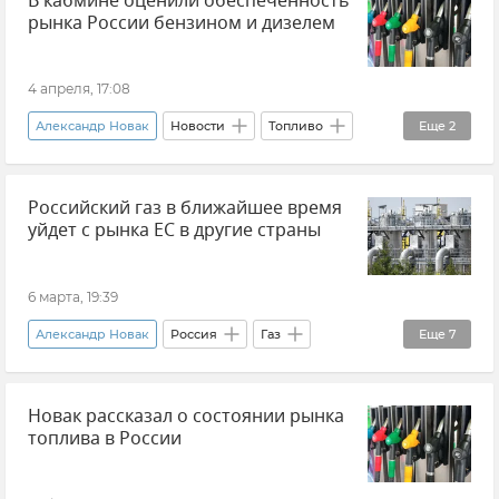
В кабмине оценили обеспеченность
рынка России бензином и дизелем
4 апреля, 17:08
Александр Новак
Новости
Топливо
Еще
2
Россия
Транспорт
Российский газ в ближайшее время
уйдет с рынка ЕС в другие страны
6 марта, 19:39
Александр Новак
Россия
Газ
Еще
7
Поставки российского газа в Европу
Индия
Новак рассказал о состоянии рынка
Китай
Филиппины
Таиланд
топлива в России
Новости
Экономика