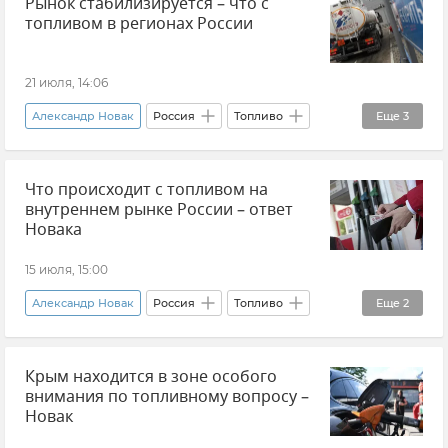
Рынок стабилизируется – что с
Топливо в Крыму
Дефицит топлива в Крыму
топливом в регионах России
Бензин
Новости Крыма
21 июля, 14:06
Александр Новак
Россия
Топливо
Еще
3
Бензин
Новости
АЗС
Что происходит с топливом на
внутреннем рынке России – ответ
Новака
15 июля, 15:00
Александр Новак
Россия
Топливо
Еще
2
Топливно-энергетический комплекс
Крым находится в зоне особого
Дизельное топливо
внимания по топливному вопросу –
Новак