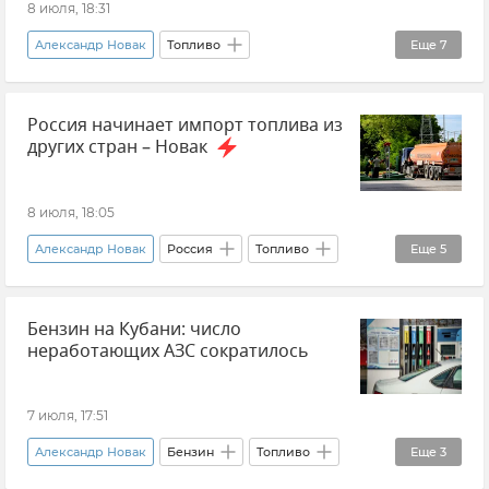
8 июля, 18:31
Александр Новак
Топливо
Еще
7
Топливо в Крыму
Дизельное топливо
Россия начинает импорт топлива из
Севастополь
Крым
Бензин
других стран – Новак
Дефицит топлива в Крыму
Новости Крыма
8 июля, 18:05
Александр Новак
Россия
Топливо
Еще
5
Бензин
Дизельное топливо
Новости
Бензин на Кубани: число
Импорт
неработающих АЗС сократилось
Министерство энергетики Российской Федерации (Минэнерго РФ)
7 июля, 17:51
Александр Новак
Бензин
Топливо
Еще
3