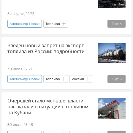
5 августа, 12:33
Александр Новак
Топливо
Еще
4
Сельское хозяйство
Новости
Россия
Введен новый запрет на экспорт
Министерство энергетики Российской Федерации (Минэнерго РФ)
топлива из России: подробности
30 июля, 17:21
Александр Новак
Топливо
Россия
Еще
6
Закон и право
Экспорт
Новости
Очередей стало меньше: власти
Правительство России
Бензин
рассказали о ситуации с топливом
Дизельное топливо
на Кубани
30 июля, 13:49