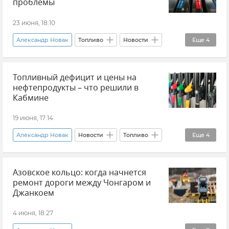
проблемы
23 июня, 18:10
Александр Новак
Топливо
Новости
Еще
4
Новости Крыма
Транспорт
Топливный дефицит и цены на
Новости Севастополя
Севастополь
нефтепродукты – что решили в
Кабмине
19 июня, 17:14
Александр Новак
Новости
Топливо
Еще
4
Россия
Дефицит топлива в Крыму
Азовское кольцо: когда начнется
Бензин
Экономика
ремонт дороги между Чонгаром и
Джанкоем
4 июня, 18:27