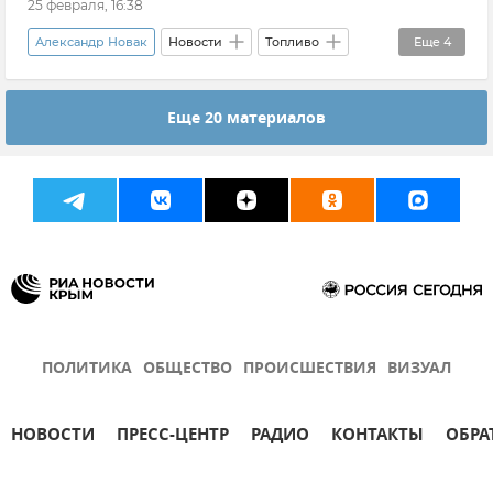
25 февраля, 16:38
Александр Новак
Новости
Топливо
Еще
4
Топливо в Крыму
Дизельное топливо
Еще 20 материалов
Бензин
Правительство России
ПОЛИТИКА
ОБЩЕСТВО
ПРОИСШЕСТВИЯ
ВИЗУАЛ
НОВОСТИ
ПРЕСС-ЦЕНТР
РАДИО
КОНТАКТЫ
ОБРА