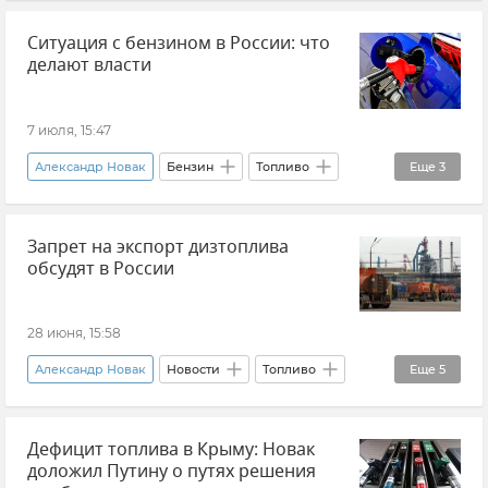
Топливно-энергетический комплекс
Ситуация с бензином в России: что
Вениамин Кондратьев
Краснодарский край
делают власти
7 июля, 15:47
Александр Новак
Бензин
Топливо
Еще
3
Топливно-энергетический комплекс
Запрет на экспорт дизтоплива
Дефицит топлива в Крыму
Новости
обсудят в России
28 июня, 15:58
Александр Новак
Новости
Топливо
Еще
5
Дизельное топливо
Импорт
Россия
Дефицит топлива в Крыму: Новак
Экономика
Экспорт
доложил Путину о путях решения