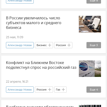
Александр Новак
Еще
8
Азовское транспортное кольцо
В России увеличилось число
Михаил Мишустин
Логистика
субъектов малого и среднего
Новые регионы России
бизнеса
Ремонт и строительство дорог
Ремонт дорог
25 мая, 11:09
Ремонт дорог в Херсонской области
Александр Новак
Бизнес
Россия
Еще
3
Новости
Правительство России
Конфликт на Ближнем Востоке
Предпринимательство
Новости
подхлестнул спрос на российский газ
22 апреля, 16:21
Александр Новак
Россия
Газ
Еще
4
Ближний Восток
Энергоресурсы
Новости
В мире