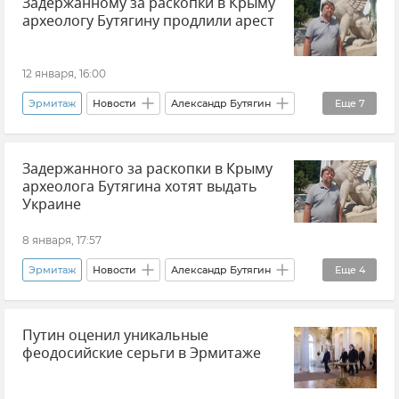
Задержанному за раскопки в Крыму
Россия
Польша
археологу Бутягину продлили арест
12 января, 16:00
Эрмитаж
Новости
Александр Бутягин
Еще
7
Крым
Россия
Раскопки
Задержанного за раскопки в Крыму
Археология в Крыму
Польша
Арест
археолога Бутягина хотят выдать
Украина
Украине
8 января, 17:57
Эрмитаж
Новости
Александр Бутягин
Еще
4
Археология в Крыму
Археология
Путин оценил уникальные
Новости Крыма
Украина
феодосийские серьги в Эрмитаже