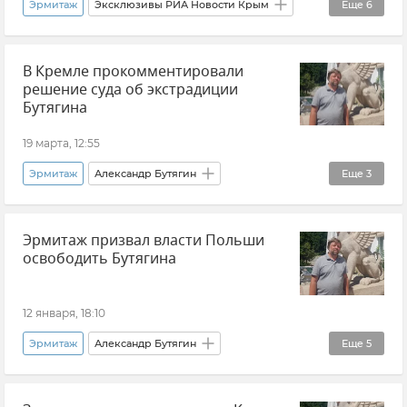
Эрмитаж
Эксклюзивы РИА Новости Крым
Еще
6
Мнения
Александр Бутягин
В Кремле прокомментировали
Археология в Крыму
Валерий Науменко
решение суда об экстрадиции
Крым
Новости Крыма
Бутягина
19 марта, 12:55
Эрмитаж
Александр Бутягин
Еще
3
Археология в Крыму
Археология
Эрмитаж призвал власти Польши
Польша
освободить Бутягина
12 января, 18:10
Эрмитаж
Александр Бутягин
Еще
5
Археология в Крыму
Раскопки
Крым