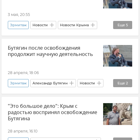
3 мая, 20:55
Эрмитаж
Новости
Новости Крыма
Еще
5
Археология в Крыму
Археология
Бутягин после освобождения
Александр Бутягин
Крым
История
продолжит научную деятельность
28 апреля, 18:06
Эрмитаж
Александр Бутягин
Новости
Еще
2
Археология
Культура
"Это большое дело": Крым с
радостью воспринял освобождение
Бутягина
28 апреля, 16:10