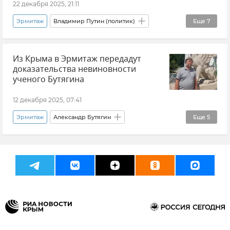
22 декабря 2025, 21:11
Эрмитаж
Владимир Путин (политик)
Еще
7
Новости
Феодосия
Россия
СНГ
Из Крыма в Эрмитаж передадут
Санкт-Петербург
Крым
История
доказательства невиновности
ученого Бутягина
12 декабря 2025, 07:41
Эрмитаж
Александр Бутягин
Еще
5
Новости Крыма
Крым
Политика
Польша
Вадим Майко