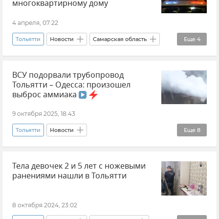
многоквартирному дому
4 апреля, 07:22
Тольятти
Новости
Самарская область
Еще
4
Вячеслав Федорищев
ВСУ подорвали трубопровод
Беспилотник (БПЛА, дрон)
Тольятти – Одесса: произошел
ВСУ (Вооруженные силы Украины)
выброс аммиака
Атаки ВСУ
9 октября 2025, 18:43
Тольятти
Новости
Еще
8
Министерство обороны РФ
Новости СВО
Тела девочек 2 и 5 лет с ножевыми
Донецкая Народная Республика (ДНР)
ранениями нашли в Тольятти
Аммиакопровод
Одесса
Происшествия
8 октября 2024, 23:02
ВСУ (Вооруженные силы Украины)
Взрыв