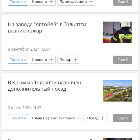
Тольятти
Новости
Происшествия
Еще
4
СК РФ (Следственный комитет Российской Федерации)
На заводе "АвтоВАЗ" в Тольятти
Самарская область
дети
Убийство
возник пожар
8 сентября 2024, 15:54
Тольятти
Новости
Пожар
Еще
2
Происшествия
В Крым из Тольятти назначен
МВД РФ (Министерство внутренних дел Российской Федерации)
дополнительный поезд
2 июля 2024, 11:47
Тольятти
Гранд Сервис Экспресс
Поезд
Еще
5
Крым
Железная дорога
Транспорт