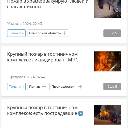
Пожар в храме: эвакуируют людей и
Логистика
Симферополь
спасают иконы
16 марта 2024, 22:43
Тольятти
Самарская область
Еще
5
Происшествия
Новости
Пожар
Крупный пожар в гостиничном
МЧС РФ (Министерство чрезвычайных ситуаций Российской Федерации)
комплексе ликвидирован - МЧС
Религия
11 февраля 2024, 14:44
Тольятти
Пожар
Происшествия
Еще
5
Россия
Крупный пожар в гостиничном
МЧС РФ (Министерство чрезвычайных ситуаций Российской Федерации)
комплексе: есть пострадавшие
Новости
Самарская область
СК РФ (Следственный комитет Российской Федерации)