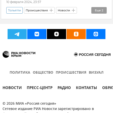
10 февраля 2024, 23:57
Тольятти
Происшествия
Новости
Еще
2
Пожар
МЧС РФ (Министерство чрезвычайных ситуаций Российской Федерации)
ПОЛИТИКА
ОБЩЕСТВО
ПРОИСШЕСТВИЯ
ВИЗУАЛ
НОВОСТИ
ПРЕСС-ЦЕНТР
РАДИО
КОНТАКТЫ
ОБРА
© 2026 МИА «Россия сегодня»
Сетевое издание РИА Новости зарегистрировано в