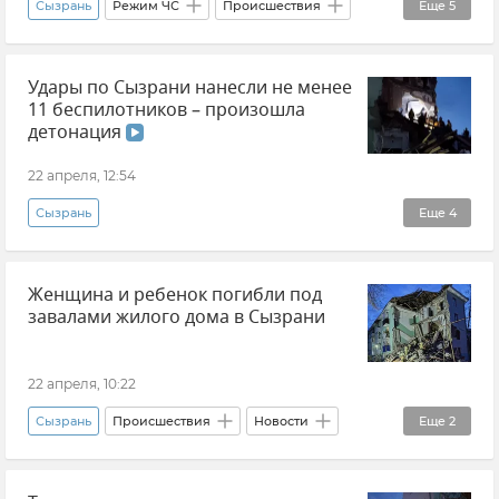
Сызрань
Режим ЧС
Происшествия
Еще
5
Атаки ВСУ
Беспилотник (БПЛА, дрон)
Удары по Сызрани нанесли не менее
Новости
Самарская область
11 беспилотников – произошла
Вячеслав Федорищев
детонация
22 апреля, 12:54
Сызрань
Еще
4
СК РФ (Следственный комитет Российской Федерации)
Женщина и ребенок погибли под
Происшествия
Атаки ВСУ
Новости
завалами жилого дома в Сызрани
22 апреля, 10:22
Сызрань
Происшествия
Новости
Еще
2
Атаки ВСУ
Вячеслав Федорищев