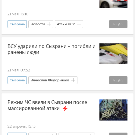
21 мая, 16:10
Сызрань
Новости
Атаки ВСУ
Еще
5
Обстрелы ВСУ
ВСУ ударили по Сызрани – погибли и
ВСУ (Вооруженные силы Украины)
ранены люди
Беспилотник (БПЛА, дрон)
Вячеслав Федорищев
Самарская область
21 мая, 07:52
Сызрань
Вячеслав Федорищев
Еще
5
Самарская область
Новости
Режим ЧС ввели в Сызрани после
Происшествия
Беспилотник (БПЛА, дрон)
массированной атаки
Атаки ВСУ
22 апреля, 15:15