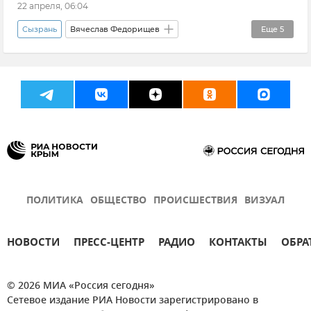
22 апреля, 06:04
Сызрань
Вячеслав Федорищев
Еще
5
Самарская область
Новости
Происшествия
Беспилотник (БПЛА, дрон)
Атаки ВСУ
ПОЛИТИКА
ОБЩЕСТВО
ПРОИСШЕСТВИЯ
ВИЗУАЛ
НОВОСТИ
ПРЕСС-ЦЕНТР
РАДИО
КОНТАКТЫ
ОБРА
© 2026 МИА «Россия сегодня»
Сетевое издание РИА Новости зарегистрировано в