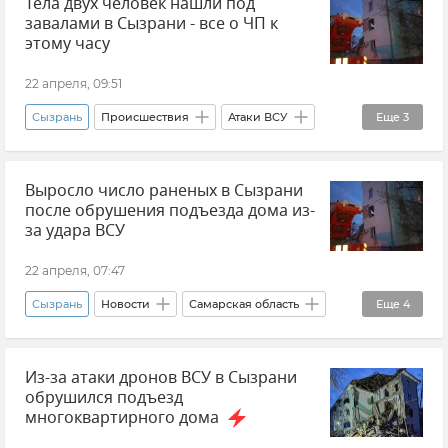
Тела двух человек нашли под
завалами в Сызрани - все о ЧП к
этому часу
22 апреля, 09:51
Сызрань
Происшествия
Атаки ВСУ
Еще
3
Новости
Выросло число раненых в Сызрани
МЧС РФ (Министерство чрезвычайных ситуаций Российской Федерации)
после обрушения подъезда дома из-
Вячеслав Федорищев
за удара ВСУ
22 апреля, 07:47
Сызрань
Новости
Самарская область
Еще
4
Происшествия
Из-за атаки дронов ВСУ в Сызрани
МЧС РФ (Министерство чрезвычайных ситуаций Российской Федерации)
обрушился подъезд
Беспилотник (БПЛА, дрон)
Атаки ВСУ
многоквартирного дома