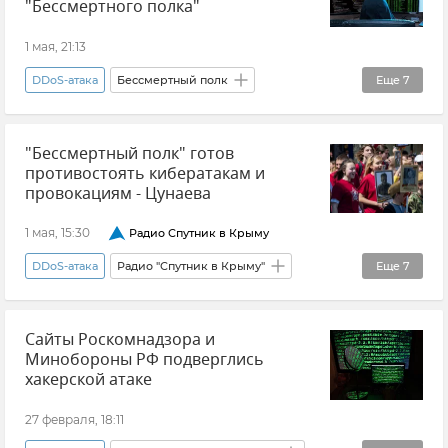
"Бессмертного полка"
1 мая, 21:13
DDoS-атака
Бессмертный полк
Еще
7
Елена Цунаева
Кибербезопасность
"Бессмертный полк" готов
Киберпреступность
Новости
противостоять кибератакам и
Общество
Цифровая безопасность
провокациям - Цунаева
9 мая
1 мая, 15:30
Радио Спутник в Крыму
DDoS-атака
Радио "Спутник в Крыму"
Еще
7
Елена Цунаева
Бессмертный полк
Сайты Роскомнадзора и
Фейк
Великая Отечественная война
Минобороны РФ подверглись
Киберпреступность
Новости
Фашизм
хакерской атаке
27 февраля, 18:11