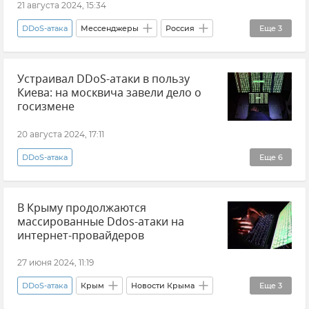
21 августа 2024, 15:34
DDoS-атака
Мессенджеры
Россия
Еще
3
Общество
Роскомнадзор
Новости
Устраивал DDoS-атаки в пользу
Киева: на москвича завели дело о
госизмене
20 августа 2024, 17:11
DDoS-атака
Еще
6
ФСБ РФ (Федеральная служба безопасности Российской Федерации)
В Крыму продолжаются
Москва
Киберпреступность
массированные Ddos-атаки на
Кибербезопасность
Киев
Госизмена
интернет-провайдеров
27 июня 2024, 11:19
DDoS-атака
Крым
Новости Крыма
Еще
3