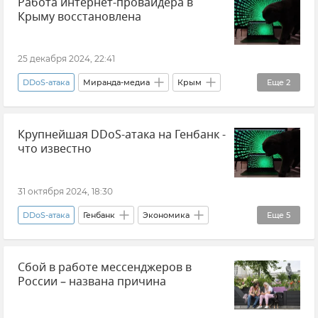
Работа интернет-провайдера в
Киберпреступность
Кибербезопасность
Крыму восстановлена
Хакеры
Хакерские атаки
Новости Крыма
Мининформ Крыма
25 декабря 2024, 22:41
Общество
DDoS-атака
Миранда-медиа
Крым
Еще
2
Новости Крыма
Интернет
Крупнейшая DDoS-атака на Генбанк -
что известно
31 октября 2024, 18:30
DDoS-атака
Генбанк
Экономика
Еще
5
Экономика Крыма
Новости
Сбой в работе мессенджеров в
Происшествия
Новости Крыма
Крым
России – названа причина