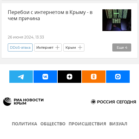
Интернет
Мининформ Крыма
Перебои с интернетом в Крыму - в
Общество
чем причина
26 июня 2024, 13:33
DDoS-атака
Интернет
Крым
Еще
4
Новости Крыма
Общество
Новости
Мобильная связь
ПОЛИТИКА
ОБЩЕСТВО
ПРОИСШЕСТВИЯ
ВИЗУАЛ