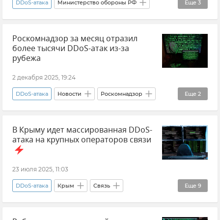
DDoS-атака
Министерство обороны РФ
Еще
3
Роскомнадзор
Происшествия
Роскомнадзор за месяц отразил
Новости
более тысячи DDoS-атак из-за
рубежа
2 декабря 2025, 19:24
DDoS-атака
Новости
Роскомнадзор
Еще
2
Интернет
Кибербезопасность
В Крыму идет массированная DDoS-
атака на крупных операторов связи
23 июля 2025, 11:03
DDoS-атака
Крым
Связь
Еще
9
Связь в Крыму
Мобильная связь