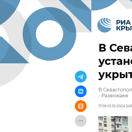
В Сев
устан
укры
В Севастопол
- Развожаев
17:56 01.10.2024
(об