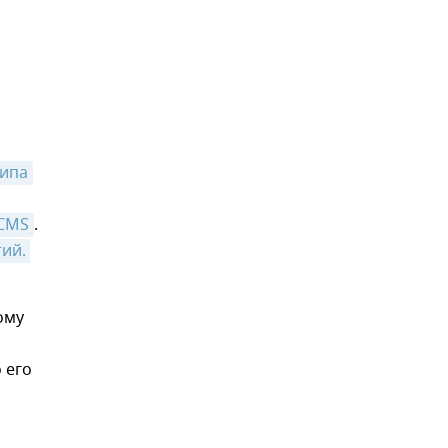
типа
ACMS
.
ий. 
ому
 его