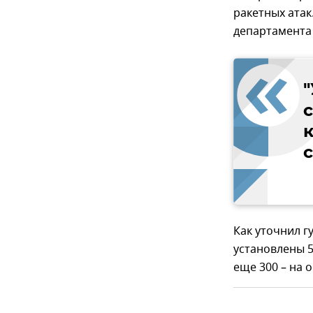
ракетных атак
департамента
"
Как уточнил г
установлены 5
еще 300 – на 