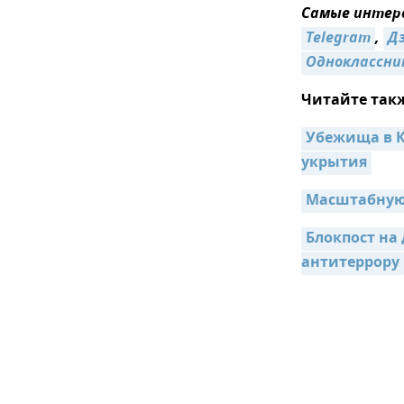
Самые интере
Telegram
,
Дз
Одноклассни
Читайте так
Убежища в К
укрытия
Масштабную 
Блокпост на 
антитеррору