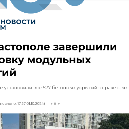
астополе завершили
овку модульных
тий
е установили все 577 бетонных укрытий от ракетных 
новлено: 17:57 01.10.2024)