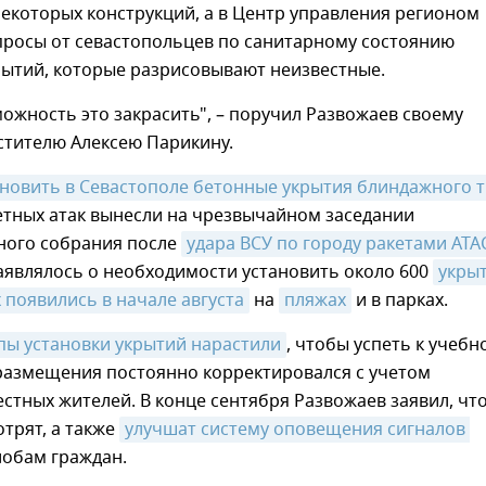
екоторых конструкций, а в Центр управления регионом
просы от севастопольцев по санитарному состоянию
рытий, которые разрисовывают неизвестные.
ожность это закрасить", – поручил Развожаев своему
стителю Алексею Парикину.
ановить в Севастополе бетонные укрытия блиндажного 
етных атак вынесли на чрезвычайном заседании
ного собрания после
удара ВСУ по городу ракетами AT
аявлялось о необходимости установить около 600
укрыт
 появились в начале августа
на
пляжах
и в парках.
пы установки укрытий нарастили
, чтобы успеть к учебн
 размещения постоянно корректировался с учетом
тных жителей. В конце сентября Развожаев заявил, что
трят, а также
улучшат систему оповещения сигналов 
обам граждан.