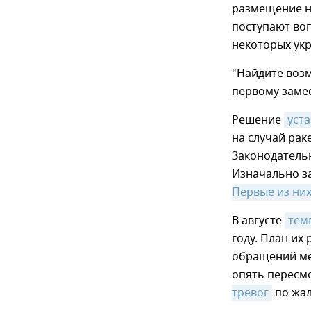
размещение н
поступают во
некоторых ук
"Найдите возм
первому заме
Решение
уст
на случай рак
Законодатель
Изначально з
Первые из них
В августе
тем
году. План их
обращений мес
опять пересмо
тревог
по жал