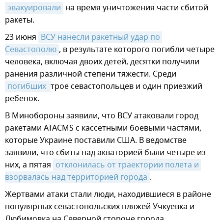
эвакуировали
на время уничтожения части сбитой
ракеты.
23 июня
ВСУ нанесли ракетный удар по 
Севастополю
, в результате которого погибли четыре
человека, включая двоих детей, десятки получили
ранения различной степени тяжести. Среди
погибших 
трое севастопольцев и один приезжий
ребенок.
В Минобороны заявили, что ВСУ атаковали город
ракетами ATACMS с кассетными боевыми частями,
которые Украине поставили США. В ведомстве
заявили, что сбиты над акваторией были четыре из
них, а пятая
отклонилась от траектории полета и 
взорвалась над территорией города
.
Жертвами атаки стали люди, находившиеся в районе
популярных севастопольских пляжей Учкуевка и
Любимовка на Северной стороне города.