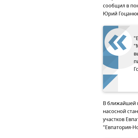
сообщил в по
Юрий Гоцанюк
"
"
в
п
Г
В ближайшей 
насосной ста
участков Евпа
"Евпатория-Н