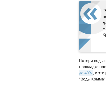
"
п
д
м
К
Потери воды 
прокладке но
до 40%
, и эт
"Воды Крыма"