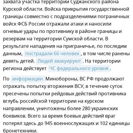
захвата участка территории Суджанского района
Курской области. Войска прикрытия государственной
границы совместно с подразделениями пограничных
войск ФСБ России отражали атаки и наносили
огневые удары по противнику в районе границы и
резервам на территории Сумской области. В
результате нападения на приграничье, по последим
данным,
пострадали 66 человек
, в том числе ранены
девять детей.
Людей эвакуируют
. На территории
региона действует
ЧС федерального уровня
.
По
информации 
Минобороны, ВС РФ продолжают
отражать попытку вторжения ВСУ, в течение суток
пресечены попытки рейдовых действий противника
вглубь российской территории на курском
направлении, уничтожены более 280 украинских
боевиков. Всего за время боевых действий враг
потерял здесь до 945 военнослужащих и 102 единицы
бронетехники.