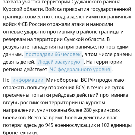
захвата участка территории Суджанского района
Курской области. Войска прикрытия государственной
границы совместно с подразделениями пограничных
войск ФСБ России отражали атаки и наносили
огневые удары по противнику в районе границы и
резервам на территории Сумской области. В
результате нападения на приграничье, по последим
данным,
пострадали 66 человек
, в том числе ранены
девять детей.
Людей эвакуируют
. На территории
региона действует
ЧС федерального уровня
.
По
информации 
Минобороны, ВС РФ продолжают
отражать попытку вторжения ВСУ, в течение суток
пресечены попытки рейдовых действий противника
вглубь российской территории на курском
направлении, уничтожены более 280 украинских
боевиков. Всего за время боевых действий враг
потерял здесь до 945 военнослужащих и 102 единицы
бронетехники.