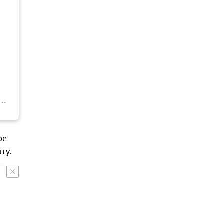
ре
ту.