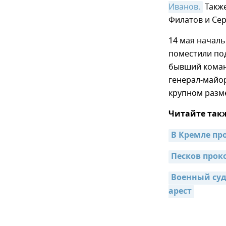
Иванов.
Также
Филатов и Сер
14 мая начал
поместили под
бывший коман
генерал-майо
крупном разм
Читайте так
В Кремле п
Песков про
Военный суд
арест