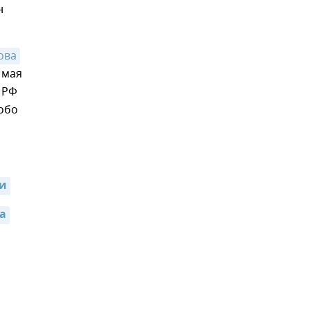
н
ова
 мая
 РФ
обо
ии
а