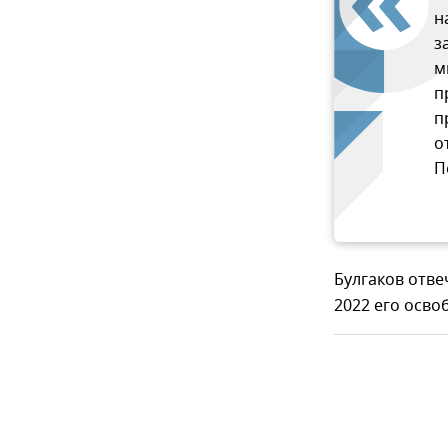
н
з
м
п
п
о
П
Булгаков отве
2022 его осво