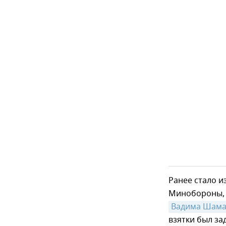
Ранее стало 
Минобороны, в
Вадима Шама
взятки был з