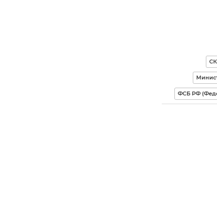
СК
Минис
ФСБ РФ (Фед