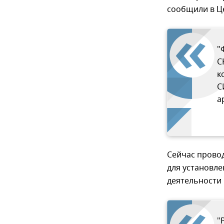
сообщили в Ц
"
С
к
С
а
Сейчас прово
для установл
деятельности 
"