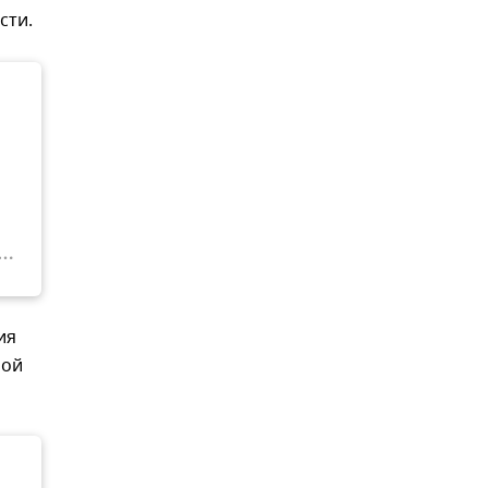
сти.
ия
ной