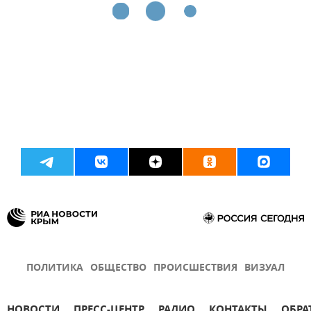
ПОЛИТИКА
ОБЩЕСТВО
ПРОИСШЕСТВИЯ
ВИЗУАЛ
НОВОСТИ
ПРЕСС-ЦЕНТР
РАДИО
КОНТАКТЫ
ОБРА