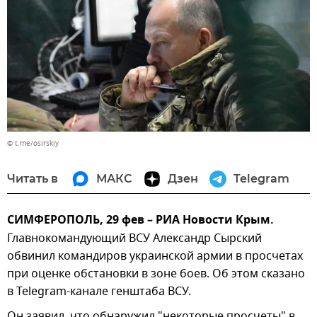
© t.me/osirskiy
Читать в
МАКС
Дзен
Telegram
СИМФЕРОПОЛЬ, 29 фев – РИА Новости Крым.
Главнокомандующий ВСУ Александр Сырский
обвинил командиров украинской армии в просчетах
при оценке обстановки в зоне боев. Об этом сказано
в Telegram-канале генштаба ВСУ.
Он заявил, что обнаружил "некоторые просчеты" в