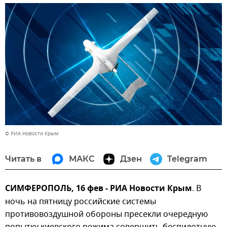
© РИА Новости Крым
Читать в
МАКС
Дзен
Telegram
СИМФЕРОПОЛЬ, 16 фев - РИА Новости Крым
. В
ночь на пятницу российские системы
противовоздушной обороны пресекли очередную
попытку киевского режима совершить беспилотную