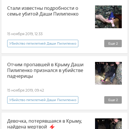
Стали известны подробности о
Визуал
семье убитой Даши Пилипенко
15 ноября 2019, 12:33
Убийство пятилетней Даши Пилипенко
Еще
2
Общество
Новости
Отчим пропавшей в Крыму Даши
Пилипенко признался в убийстве
падчерицы
15 ноября 2019, 09:42
Убийство пятилетней Даши Пилипенко
Еще
2
Происшествия
Новости
Девочка, потерявшаяся в Крыму,
найдена мертвой