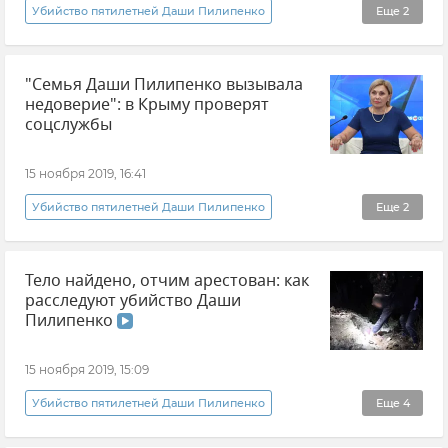
Убийство пятилетней Даши Пилипенко
Еще
2
Новости
Происшествия
"Семья Даши Пилипенко вызывала
недоверие": в Крыму проверят
соцслужбы
15 ноября 2019, 16:41
Убийство пятилетней Даши Пилипенко
Еще
2
Общество
Новости
Тело найдено, отчим арестован: как
расследуют убийство Даши
Пилипенко
15 ноября 2019, 15:09
Убийство пятилетней Даши Пилипенко
Еще
4
Происшествия
Новости
Видео