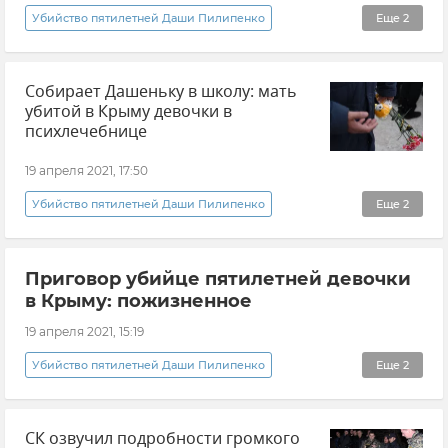
Убийство пятилетней Даши Пилипенко
Еще
2
Общество
Новости
Собирает Дашеньку в школу: мать
убитой в Крыму девочки в
психлечебнице
19 апреля 2021, 17:50
Убийство пятилетней Даши Пилипенко
Еще
2
Происшествия
Новости
Приговор убийце пятилетней девочки
в Крыму: пожизненное
19 апреля 2021, 15:19
Убийство пятилетней Даши Пилипенко
Еще
2
Общество
Новости
СК озвучил подробности громкого