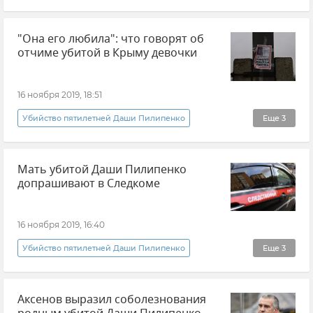
Общество
Новости
"Она его любила": что говорят об
отчиме убитой в Крыму девочки
16 ноября 2019, 18:51
Убийство пятилетней Даши Пилипенко
Еще
3
Общество
Новости
Происшествия
Мать убитой Даши Пилипенко
допрашивают в Следкоме
16 ноября 2019, 16:40
Убийство пятилетней Даши Пилипенко
Еще
3
Происшествия
Новости
Общество
Аксенов выразил соболезнования