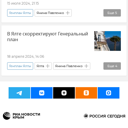
15 июля 2024, 21:15
Генплан Ялты
Янина Павленко
Еще
5
Новости Крыма
Крым
Ялта
В Ялте скорректируют Генеральный
Городская среда
Благоустройство
план
18 апреля 2024, 14:06
Генплан Ялты
Ялта
Янина Павленко
Еще
4
Городская среда
Новости Крыма
Общество
Крым