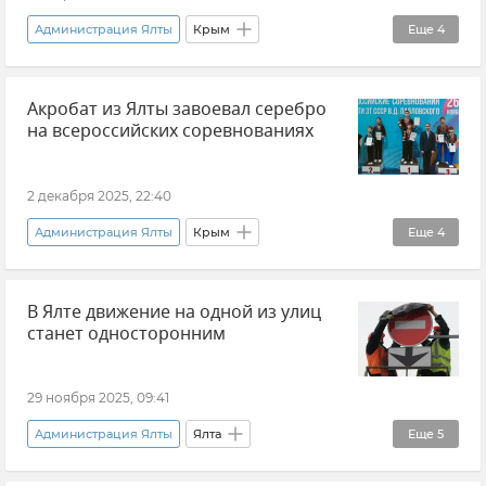
Администрация Ялты
Крым
Еще
4
Новости Крыма
Ялта
Акробат из Ялты завоевал серебро
Отключение электроэнергии в Крыму
на всероссийских соревнованиях
Энергосистема Крыма
2 декабря 2025, 22:40
Администрация Ялты
Крым
Еще
4
Новости Крыма
Ялта
Спорт
дети
В Ялте движение на одной из улиц
станет односторонним
29 ноября 2025, 09:41
Администрация Ялты
Ялта
Еще
5
Ситуация на дорогах Крыма