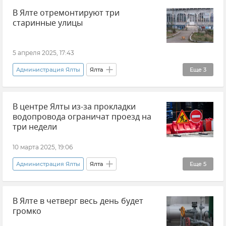
В Ялте отремонтируют три
Дорожное движение
ЮБК
Крым
старинные улицы
Новости Крыма
5 апреля 2025, 17:43
Администрация Ялты
Ялта
Еще
3
Городская среда
Новости Крыма
В центре Ялты из-за прокладки
Крым
водопровода ограничат проезд на
три недели
10 марта 2025, 19:06
Администрация Ялты
Ялта
Еще
5
Новости Крыма
Крым
Водопровод
В Ялте в четверг весь день будет
Вода в Крыму
Ограничение движения
громко