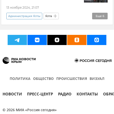
13 ноября 2024, 21:07
Администрация Ялты
Ялта
Еще
6
Черноморнефтегаз
Новости Крыма
Крым
Газ
Газоснабжение
Газопровод
ПОЛИТИКА
ОБЩЕСТВО
ПРОИСШЕСТВИЯ
ВИЗУАЛ
НОВОСТИ
ПРЕСС-ЦЕНТР
РАДИО
КОНТАКТЫ
ОБРА
© 2026 МИА «Россия сегодня»