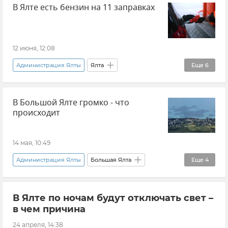
В Ялте есть бензин на 11 заправках
12 июня, 12:08
Администрация Ялты
Ялта
Еще
6
Новости Крыма
Топливо
Бензин
В Большой Ялте громко - что
Автомобиль
Транспорт
Крым
происходит
14 мая, 10:49
Администрация Ялты
Большая Ялта
Еще
4
Учения
В Ялте по ночам будут отключать свет –
Безопасность Республики Крым и Севастополя
в чем причина
Крым
Новости Крыма
24 апреля, 14:38