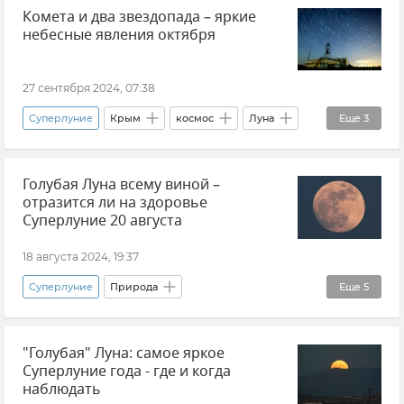
Комета и два звездопада – яркие
космос
небесные явления октября
27 сентября 2024, 07:38
Суперлуние
Крым
космос
Луна
Еще
3
Астрономия
Общество
Голубая Луна всему виной –
Московский планетарий
отразится ли на здоровье
Суперлуние 20 августа
18 августа 2024, 19:37
Суперлуние
Природа
Еще
5
Эксклюзивы РИА Новости Крым
Луна
"Голубая" Луна: самое яркое
космос
Новости
Здоровье
Суперлуние года - где и когда
наблюдать