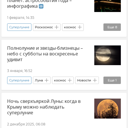
планет: астрособытия года –
инфографика
1 февраля, 14:35
Суперлуние
Роскосмос
космос
Еще
8
Астрономия
Луна
Земля
Солнце
Полнолуние и звезды-близнецы –
затмение
Новости
Инфографика
небо с субботы на воскресенье
Парад планет
удивит
3 января, 16:52
Суперлуние
Луна
космос
Новости
Еще
1
Земля
Ночь сверхъяркой Луны: когда в
Крыму можно наблюдать
суперлуние
2 декабря 2025, 06:08