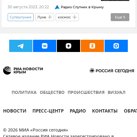
30 августа 2023, 20:22
Радио Спутник в Крыму
Суперлуние
Луна
космос
Еще
5
Сергей Назаров
Астрономия
Крым
Новости
Общество
ПОЛИТИКА
ОБЩЕСТВО
ПРОИСШЕСТВИЯ
ВИЗУАЛ
НОВОСТИ
ПРЕСС-ЦЕНТР
РАДИО
КОНТАКТЫ
ОБРА
© 2026 МИА «Россия сегодня»
Сетевое издание РИА Новости зарегистрировано в