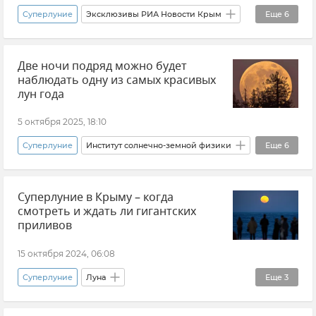
Суперлуние
Эксклюзивы РИА Новости Крым
Еще
6
Крым
Новости Крыма
Луна
Две ночи подряд можно будет
Александр Вольвач
наблюдать одну из самых красивых
КФУ (Крымский федеральный университет)
лун года
космос
5 октября 2025, 18:10
Суперлуние
Институт солнечно-земной физики
Еще
6
Институт космических исследований
Суперлуние в Крыму – когда
Новости
космос
Луна
Природа
смотреть и ждать ли гигантских
Астрономия
приливов
15 октября 2024, 06:08
Суперлуние
Луна
Еще
3
Эксклюзивы РИА Новости Крым
Новости