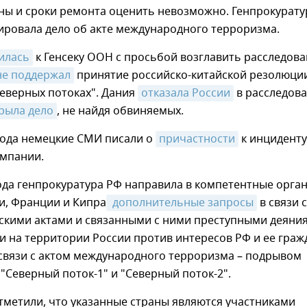
ны и сроки ремонта оценить невозможно. Генпрокурату
ировала дело об акте международного терроризма.
илась
к Генсеку ООН с просьбой возглавить расследова
не поддержал
принятие российско-китайской резолюци
Северных потоках". Дания
отказала России
в расследова
рыла дело
, не найдя обвиняемых.
года немецкие СМИ писали о
причастности
к инциденту
омпании.
ода генпрокуратура РФ направила в компетентные орга
и, Франции и Кипра
 дополнительные запросы
в связи с
скими актами и связанными с ними преступными деяни
 на территории России против интересов РФ и ее граж
 связи с актом международного терроризма – подрывом
"Северный поток-1" и "Северный поток-2".
тметили, что указанные страны являются участниками