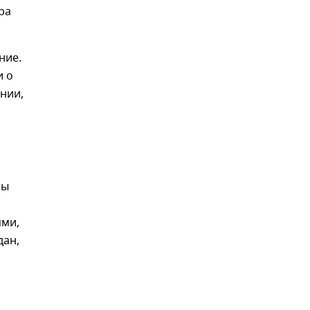
ра
ние.
и о
нии,
ны
ями,
дан,