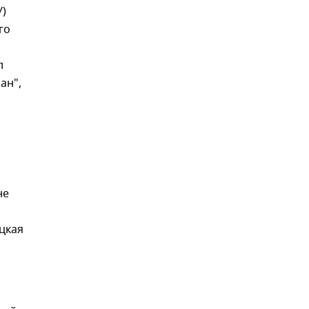
У)
го
л
ан",
не
цкая