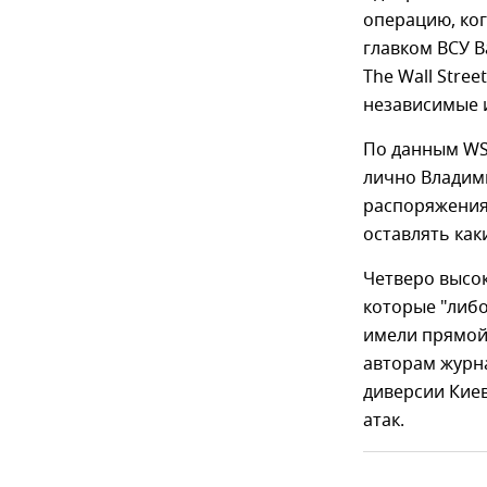
операцию, ког
главком ВСУ 
The Wall Stre
независимые 
По данным WSJ
лично Владими
распоряжения 
оставлять как
Четверо высо
которые "либо
имели прямой
авторам журн
диверсии Киев
атак.