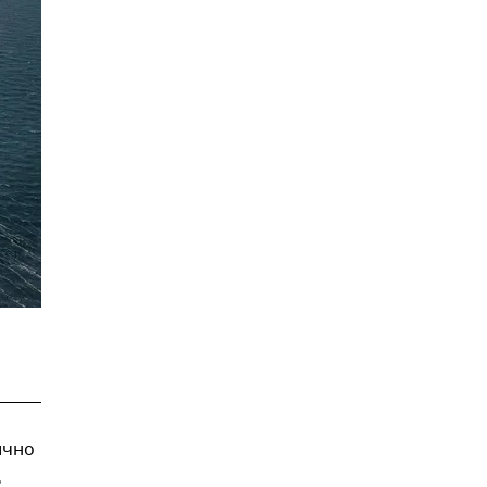
ично
ь