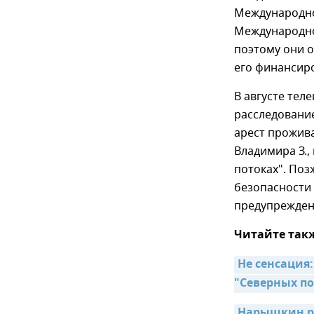
Международно
Международно
поэтому они 
его финансир
В августе тел
расследовани
арест прожив
Владимира З.,
потоках". Поз
безопасности
предупрежден
Читайте так
Не сенсация
"Северных по
Нарышкин ра