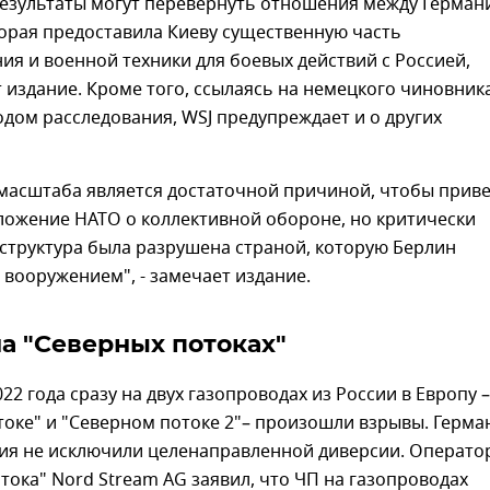
езультаты могут перевернуть отношения между Герман
орая предоставила Киеву существенную часть
я и военной техники для боевых действий с Россией,
издание. Кроме того, ссылаясь на немецкого чиновника
одом расследования, WSJ предупреждает и о других
 масштаба является достаточной причиной, чтобы прив
ложение НАТО о коллективной обороне, но критически
структура была разрушена страной, которую Берлин
вооружением", - замечает издание.
а "Северных потоках"
022 года сразу на двух газопроводах из России в Европу –
оке" и "Северном потоке 2"– произошли взрывы. Герма
ия не исключили целенаправленной диверсии. Операто
тока" Nord Stream AG заявил, что ЧП на газопроводах