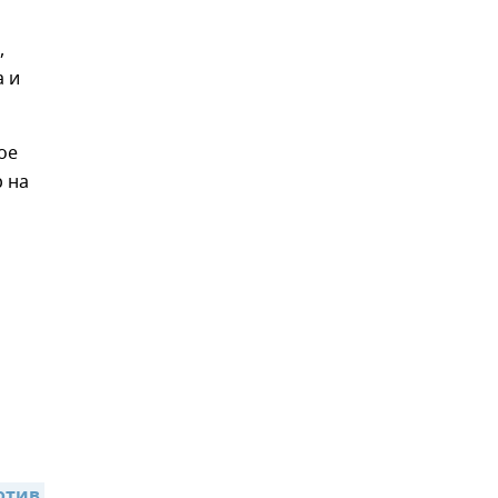
,
а и
ое
 на
тив 