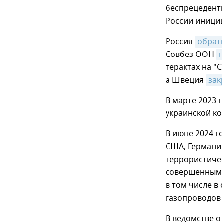
беспрецедент
России иници
Россия
обрат
Совбез ООН
терактах на "
а Швеция
зак
В марте 2023 
украинской к
В июне 2024 г
США, Германи
террористиче
совершенными
в том числе в
газопроводов 
В ведомстве о