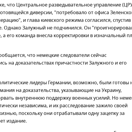
же, что Центральное разведывательное управление (ЦР
готовящейся диверсии, "потребовало от офиса Зеленско
ерацию", и глава киевского режима согласился, спустив
е. Однако Залужный не подчинился. Он "проигнорирова
 а его команда внесла корректировки в изначальный пл
сообщается, что немецкие следователи сейчас
сь на доказательствах причастности Залужного и его
олитические лидеры Германии, возможно, были готовы 
мания на доказательства, указывающие на Украину,
орвать внутреннюю поддержку военных усилий. Но неме
ически независима, и их расследование зажило своей
изнью, поскольку они отрабатывали одну зацепку за
шет издание.