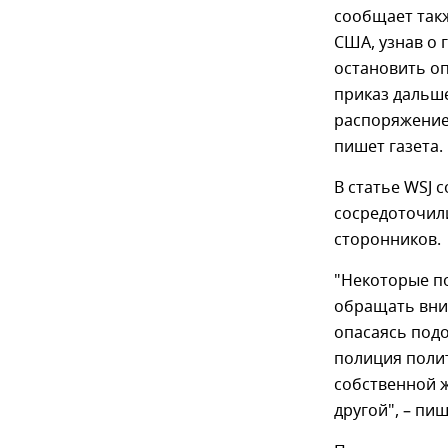
сообщает так
США, узнав о 
остановить оп
приказ дальш
распоряжение,
пишет газета.
В статье WSJ 
сосредоточили
сторонников.
"Некоторые п
обращать вни
опасаясь под
полиция полит
собственной ж
другой", – пи