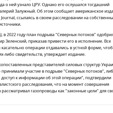
да о ней узнало ЦРУ. Однако его ослушался тогдашний
Валерий Залужный. Об этом сообщает американское изд
et Journal, ссылаясь в своем расследовании на собственн
источники.
, в 2022 году план подрыва "Северных потоков" одобри
р Зеленский, приказав привести его в исполнение. Все
касательно операции отдавались в устной форме, чтоб
их-либо свидетельств, утверждает издание.
копоставленных представителей силовых структур Укра
 принимали участие в подрыве "Северных потоков", ли
 доступ к информации об этой операции", подтвердили
алистского расследования, что на момент совершения
 рассматривал газопроводы как "законные цели" для св