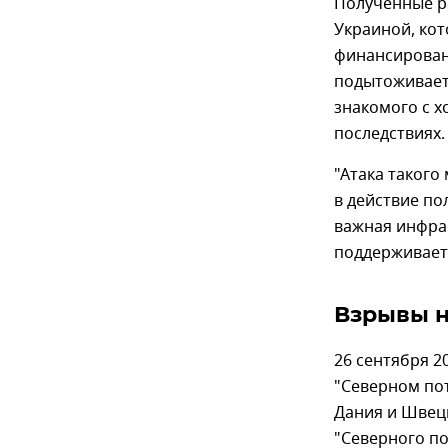
Полученные р
Украиной, кот
финансировани
подытоживает 
знакомого с х
последствиях.
"Атака такого
в действие по
важная инфра
поддерживает 
Взрывы н
26 сентября 2
"Северном пот
Дания и Швец
"Северного по