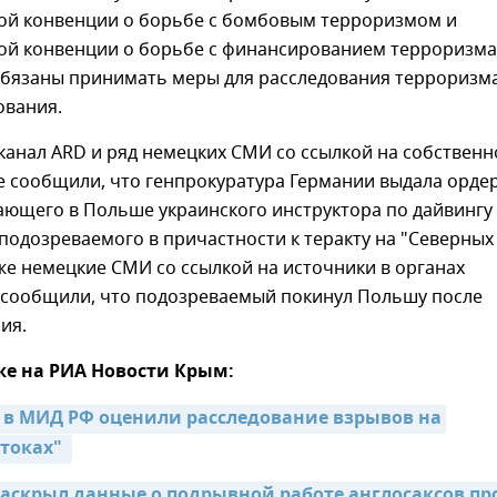
й конвенции о борьбе с бомбовым терроризмом и
й конвенции о борьбе с финансированием терроризма
обязаны принимать меры для расследования терроризм
ования.
еканал ARD и ряд немецких СМИ со ссылкой на собственн
е сообщили, что генпрокуратура Германии выдала ордер
ающего в Польше украинского инструктора по дайвингу
 подозреваемого в причастности к теракту на "Северных
же немецкие СМИ со ссылкой на источники в органах
 сообщили, что подозреваемый покинул Польшу после
ия.
же на РИА Новости Крым:
: в МИД РФ оценили расследование взрывов на 
токах" 
скрыл данные о подрывной работе англосаксов про