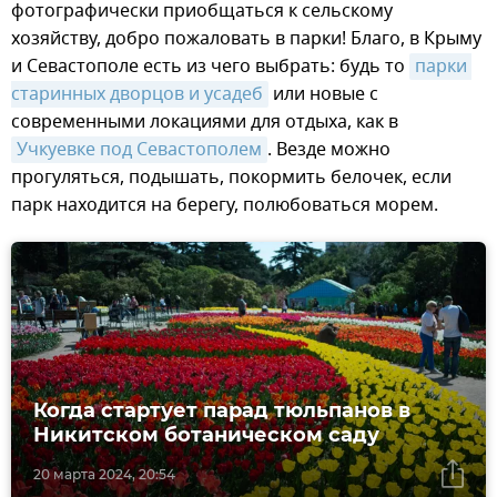
фотографически приобщаться к сельскому
хозяйству, добро пожаловать в парки! Благо, в Крыму
и Севастополе есть из чего выбрать: будь то
парки 
старинных дворцов и усадеб
или новые с
современными локациями для отдыха, как в
Учкуевке под Севастополем
. Везде можно
прогуляться, подышать, покормить белочек, если
парк находится на берегу, полюбоваться морем.
Когда стартует парад тюльпанов в
Никитском ботаническом саду
20 марта 2024, 20:54