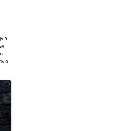
у в
ая
 в
ть о