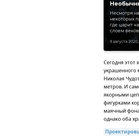
Необычны
Несмотря на
некоторых п
где царит к
слоем веков
9 августа 2020,
Сегодня этот 
украшенного 
Николая Чудот
метров. И сам
якорными цепя
фигурками кор
маячный фонар
однако оба хр
Проектировщ