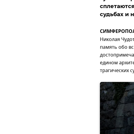
сплетаются
судьбах и н
СИМФЕРОПОЛЬ
Николая Чудот
память обо вс
достопримечат
едином архите
трагических су