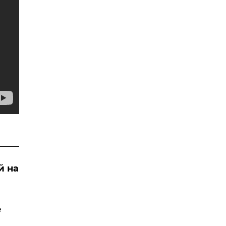
й на
е