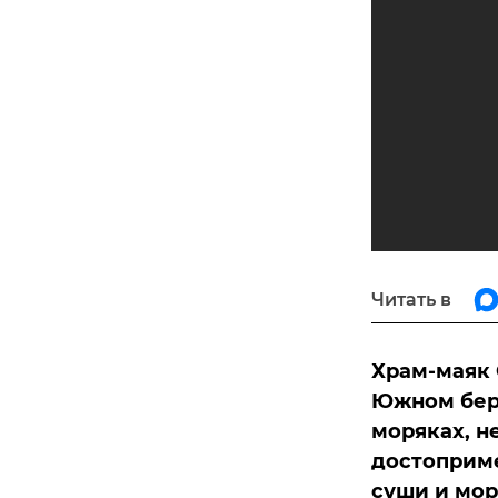
Читать в
Храм-маяк 
Южном бере
моряках, н
достоприме
суши и мор