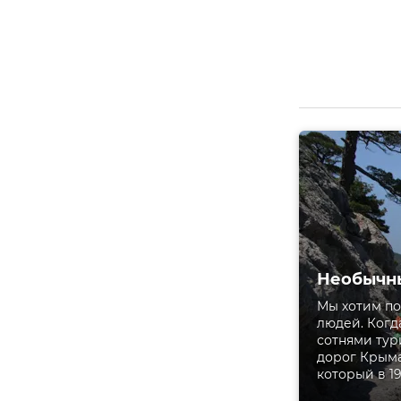
Необычны
Мы хотим по
людей. Когд
сотнями тур
дорог Крыма
который в 1