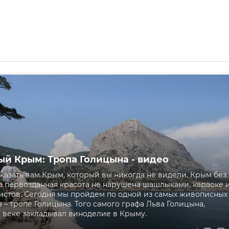
й Крым: Тропа Голицына - видео
казать вам Крым, который вы никогда не видели. Крым без
а первозданная красота не нарушена шашлыками, караоке 
истов. Сегодня мы пройдем по одной из самых живописных
 – тропе Голицына. Того самого графа Льва Голицына,
9 веке закладывал виноделие в Крыму.