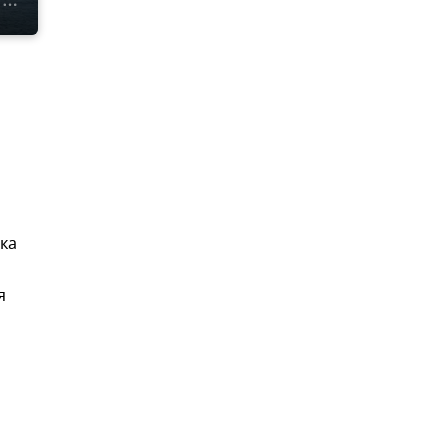
яка
я