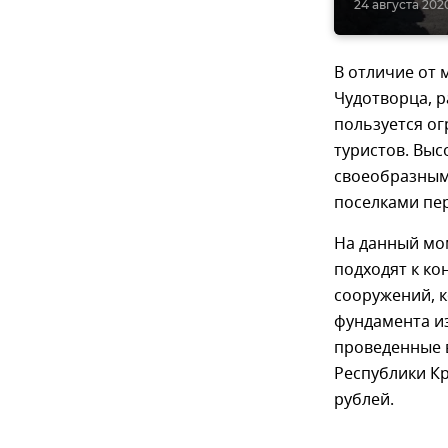
24 августа 2020
В отличие от 
Чудотворца, 
пользуется о
туристов. Выс
своеобразным
поселками пер
На данный мо
подходят к ко
сооружений, 
фундамента и
проведенные 
Республики К
рублей.