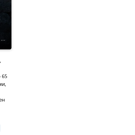
,
,
 65
ми,
ен