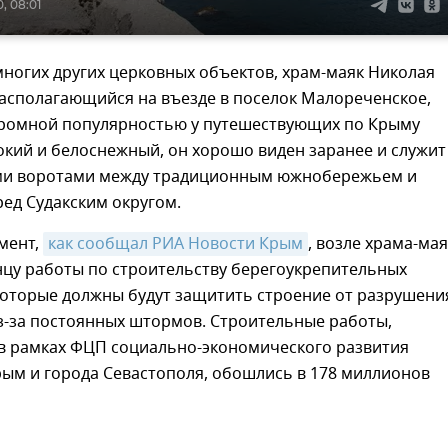
, 08:01
многих других церковных объектов, храм-маяк Николая
располагающийся на въезде в поселок Малореченское,
громной популярностью у путешествующих по Крыму
окий и белоснежный, он хорошо виден заранее и служит
и воротами между традиционным южнобережьем и
ед Судакским округом.
мент,
как сообщал РИА Новости Крым
, возле храма-ма
нцу работы по строительству берегоукрепительных
которые должны будут защитить строение от разрушени
з-за постоянных штормов. Строительные работы,
в рамках ФЦП социально-экономического развития
рым и города Севастополя, обошлись в 178 миллионов