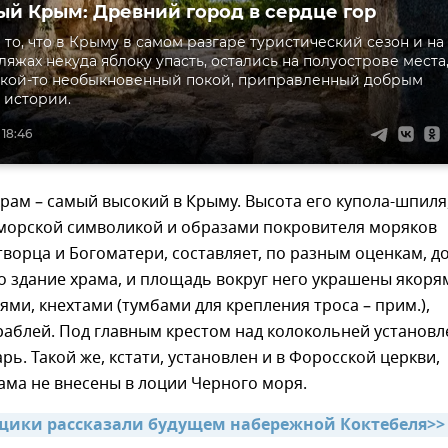
й Крым: Древний город в сердце гор
 то, что в Крыму в самом разгаре туристический сезон и на
ляжах некуда яблоку упасть, остались на полуострове места
акой-то необыкновенный покой, приправленный добрым
 истории.
 18:46
храм – самый высокий в Крыму. Высота его купола-шпиля
морской символикой и образами покровителя моряков
ворца и Богоматери, составляет, по разным оценкам, до
о здание храма, и площадь вокруг него украшены якоря
ми, кнехтами (тумбами для крепления троса – прим.),
аблей. Под главным крестом над колокольней установл
ь. Такой же, кстати, установлен и в Форосской церкви,
ама не внесены в лоции Черного моря.
ики рассказали будущем набережной Коктебеля>>