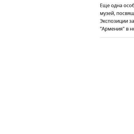
Еще одна осо
музей, посвя
Экспозиции за
"Армения" в н