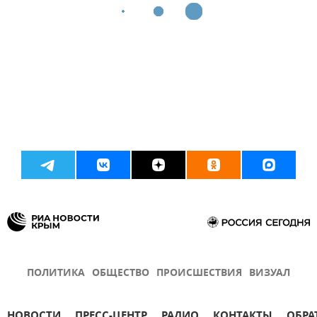
ПОЛИТИКА
ОБЩЕСТВО
ПРОИСШЕСТВИЯ
ВИЗУАЛ
НОВОСТИ
ПРЕСС-ЦЕНТР
РАДИО
КОНТАКТЫ
ОБРА