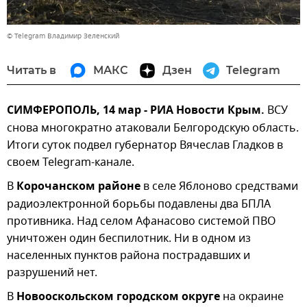
© Telegram Владимир Зеленский
Читать в
МАКС
Дзен
Telegram
СИМФЕРОПОЛЬ, 14 мар - РИА Новости Крым.
ВСУ
снова многократно атаковали Белгородскую область.
Итоги суток подвел губернатор Вячеслав Гладков в
своем Telegram-канале.
В
Корочанском районе
в селе Яблоново средствами
радиоэлектронной борьбы подавлены два БПЛА
противника. Над селом Афанасово системой ПВО
уничтожен один беспилотник. Ни в одном из
населенных пунктов района пострадавших и
разрушений нет. ⠀
В
Новооскольском городском округе
на окраине