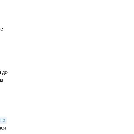
ые
и до
из
го 
лся