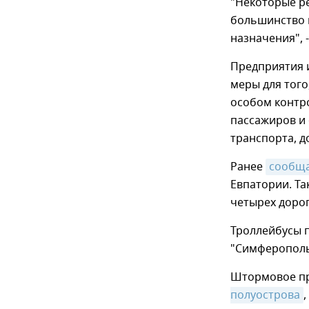
"Некоторые р
большинство и
назначения", 
Предприятия 
меры для того
особом контр
пассажиров и
транспорта, д
Ранее
сообщ
Евпатории. Т
четырех дорог
Троллейбусы 
"Симферопол
Штормовое п
полуострова