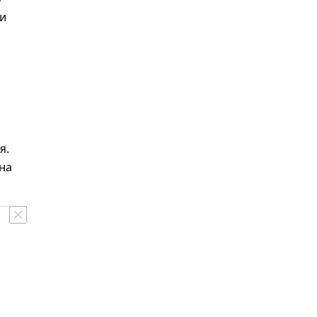
и
я.
на