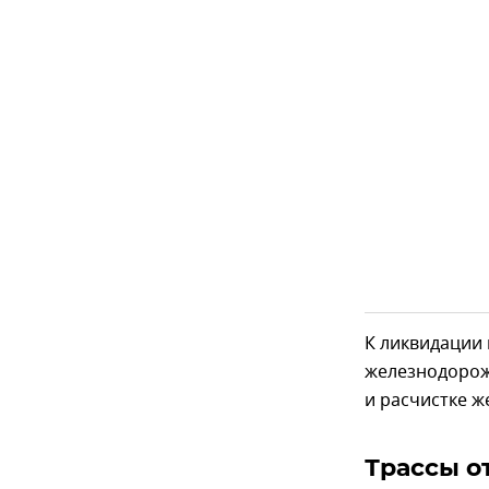
К ликвидации
железнодорож
и расчистке 
Трассы о