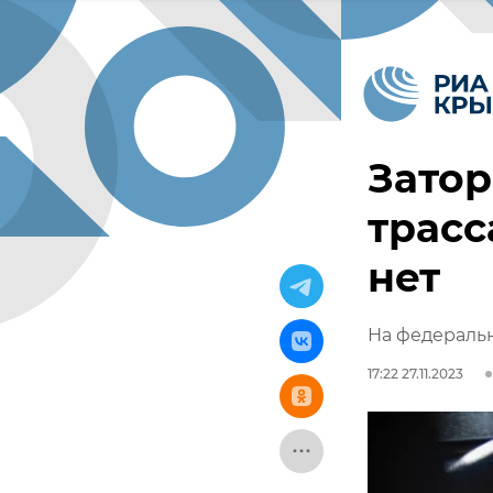
Затор
трасс
нет
На федеральн
17:22 27.11.2023