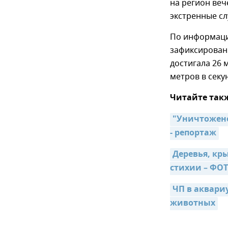
на регион веч
экстренные с
По информаци
зафиксирован 
достигала 26 
метров в секун
Читайте так
"Уничтожено
- репортаж
Деревья, кр
стихии – ФО
ЧП в аквари
животных