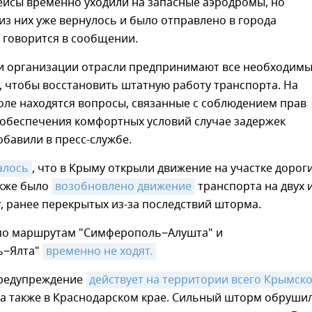
ейсы временно уходили на запасные аэродромы, но
з них уже вернулось и было отправлено в города
- говорится в сообщении.
и организации отрасли предпринимают все необходим
, чтобы восстановить штатную работу транспорта. На
оле находятся вопросы, связанные с соблюдением прав
 обеспечения комфортных условий случае задержек
обавили в пресс-службе.
алось
, что в Крыму открыли движение на участке дорог
акже было
возобновлено движение
транспорта на двух 
, ранее перекрытых из-за последствий шторма.
по маршрутам "Симферополь−Алушта" и
ь−Ялта"
временно не ходят.
редупреждение
действует на территории всего Крымско
, а также в Краснодарском крае. Сильный шторм обруши