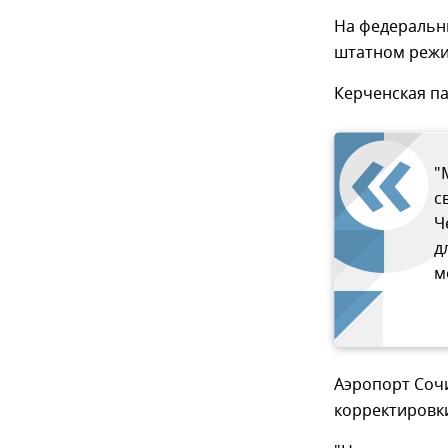
На федеральны
штатном режи
Керченская п
"
с
Ч
д
м
Аэропорт Соч
корректировки