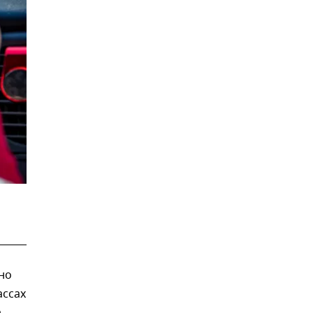
но
ассах
о