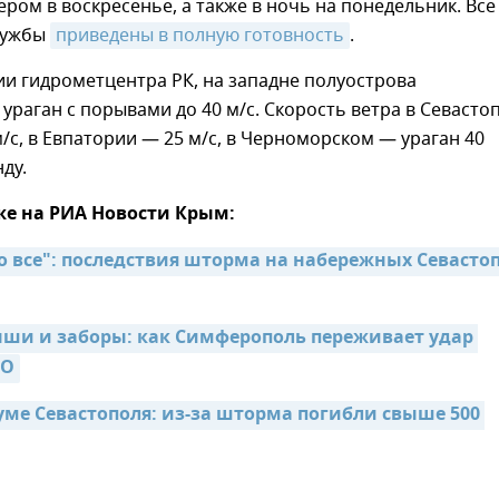
ером в воскресенье, а также в ночь на понедельник. Все
лужбы
приведены в полную готовность
.
и гидрометцентра РК, на западне полуострова
ураган с порывами до 40 м/c. Скорость ветра в Севасто
м/с, в Евпатории — 25 м/с, в Черноморском — ураган 40
ду.
же на РИА Новости Крым:
 все": последствия шторма на набережных Севастоп
ыши и заборы: как Симферополь переживает удар 
ТО
уме Севастополя: из-за шторма погибли свыше 500 