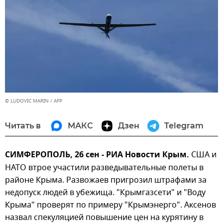
© LUDOVIC MARIN / AFP
Читать в
МАКС
Дзен
Telegram
СИМФЕРОПОЛЬ, 26 сен - РИА Новости Крым.
США и
НАТО втрое участили разведывательные полеты в
районе Крыма. Развожаев пригрозил штрафами за
недопуск людей в убежища. "Крымгазсети" и "Воду
Крыма" проверят по примеру "Крымэнерго". Аксенов
назвал спекуляцией повышение цен на курятину в