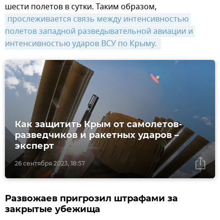
шести полетов в сутки. Таким образом,
прослеживается связь между интенсивностью 
полетов западной разведывательной авиации и 
интенсивностью ударов ВСУ по Крыму. 
Как защитить Крым от самолетов-
разведчиков и ракетных ударов –
эксперт
26 сентября 2023, 18:57
Развожаев пригрозил штрафами за
закрытые убежища