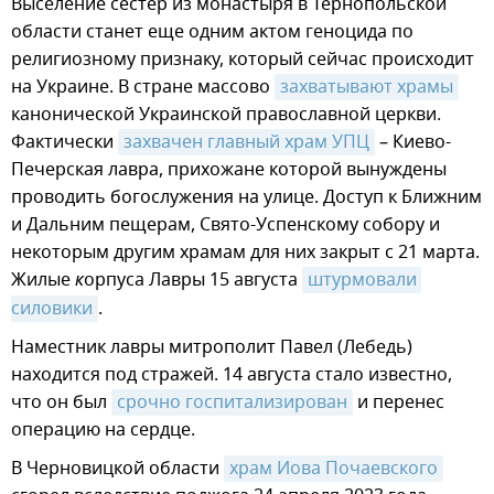
Выселение сестер из монастыря в Тернопольской
области станет еще одним актом геноцида по
религиозному признаку, который сейчас происходит
на Украине. В стране массово
захватывают храмы
канонической Украинской православной церкви.
Фактически
захвачен главный храм УПЦ
– Киево-
Печерская лавра, прихожане которой вынуждены
проводить богослужения на улице. Доступ к Ближним
и Дальним пещерам, Свято-Успенскому собору и
некоторым другим храмам для них закрыт с 21 марта.
Жилые
к
орпуса Лавры 15 августа
штурмовали 
силовики
.
Наместник лавры митрополит Павел (Лебедь)
находится под стражей. 14 августа стало известно,
что он был
срочно госпитализирован
и перенес
операцию на сердце.
В Черновицкой области
храм Иова Почаевского