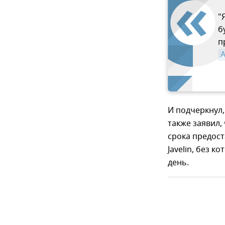
"
б
п
A
И подчеркнул
также заявил,
срока предос
Javelin, без 
день.