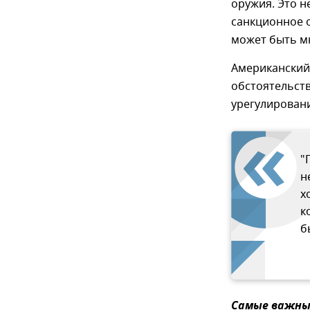
оружия. Это н
санкционное 
может быть мн
Американский 
обстоятельств
урегулирован
"
н
х
к
б
Самые важные