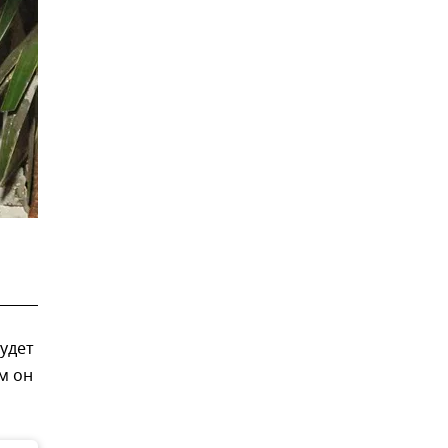
удет
м он