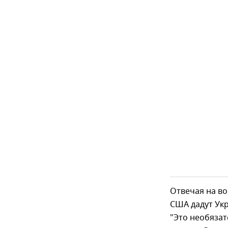
Отвечая на во
США дадут Ук
"Это необяза