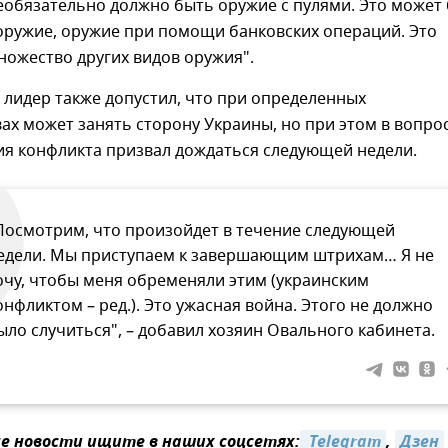
еобязательно должно быть оружие с пулями. Это может
оружие, оружие при помощи банковских операций. Это
ожество других видов оружия".
лидер также допустил, что при определенных
ах может занять сторону Украины, но при этом в вопро
ия конфликта призвал дождаться следующей недели.
Посмотрим, что произойдет в течение следующей
едели. Мы приступаем к завершающим штрихам… Я не
очу, чтобы меня обременяли этим (украинским
онфликтом – ред.). Это ужасная война. Этого не должно
ыло случиться", – добавил хозяин Овального кабинета.
 новости ищите в наших соцсетях:
 Telegram
,
Дзен