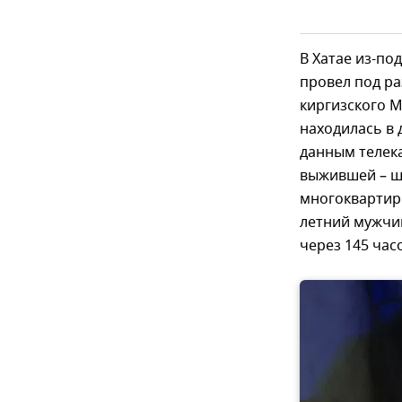
В Хатае из-по
провел под ра
киргизского 
находилась в
данным телека
выжившей – ш
многоквартирн
летний мужчи
через 145 час