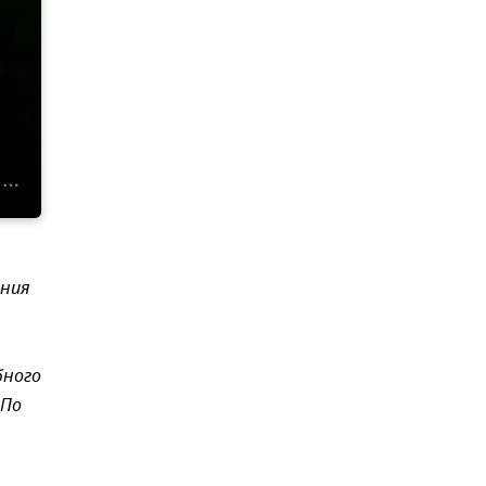
ения
бного
 По