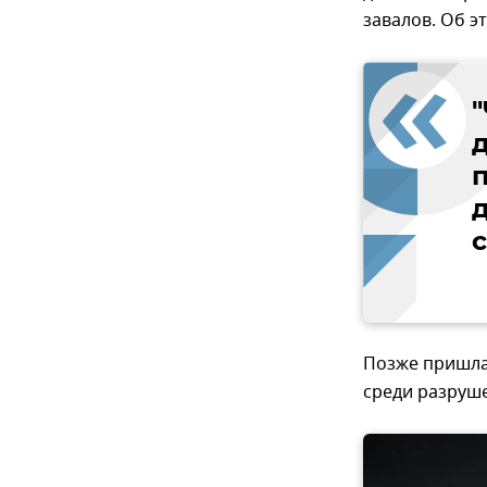
завалов. Об 
д
д
Позже пришла 
среди разруше