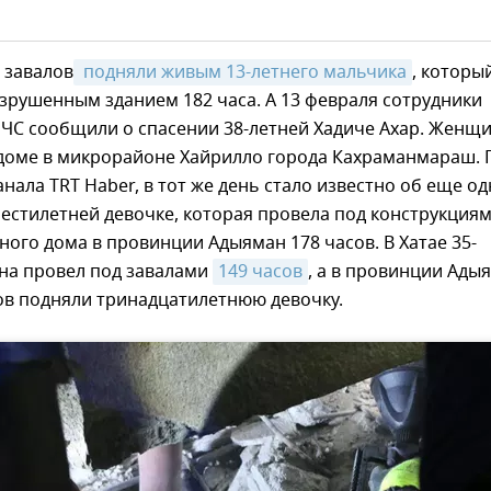
д завалов
 подняли живым 13-летнего мальчика
, которы
зрушенным зданием 182 часа. А 13 февраля сотрудники
МЧС сообщили о спасении 38-летней Хадиче Ахар. Женщ
 доме в микрорайоне Хайрилло города Кахраманмараш. 
нала TRT Haber, в тот же день стало известно об еще о
естилетней девочке, которая провела под конструкция
ого дома в провинции Адыяман 178 часов. В Хатае 35-
на провел под завалами
149 часов
, а в провинции Ады
ов подняли тринадцатилетнюю девочку.