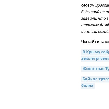
словам Эрдога
бедствий не т
заявили, что 
атомных бомб
данным, погиб
Читайте так
В Крыму соб
землетрясени
Животные Ту
Байкал трясе
балла