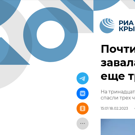
Почти
завал
еще т
На тринадцат
спасли трех 
15:01 18.02.2023