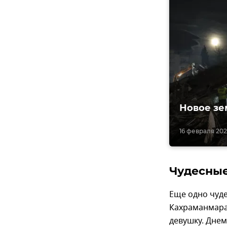
Новое зе
16 февраля 202
Чудесные
Еще одно чуде
Кахраманмара
девушку. Днем