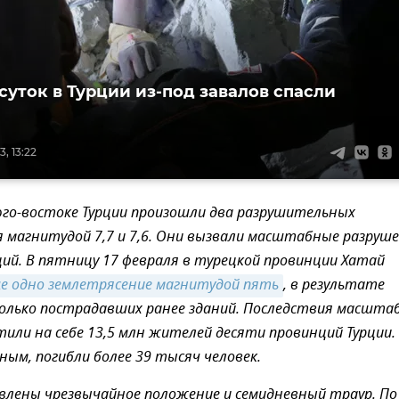
 суток в Турции из-под завалов спасли
, 13:22
юго-востоке Турции произошли два разрушительных
 магнитудой 7,7 и 7,6. Они вызвали масштабные разруш
ций. В пятницу 17 февраля в турецкой провинции Хатай
е одно землетрясение магнитудой пять
, в результате
олько пострадавших ранее зданий. Последствия масшта
или на себе 13,5 млн жителей десяти провинций Турции.
ным, погибли более 39 тысяч человек.
влены чрезвычайное положение и семидневный траур. По