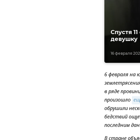
Спустя 11
девушку
16 февраля 2023
6 февраля на 
землетрясения
в ряде провин
произошло
ещ
обрушили неск
бедствий ощут
последним дан
В стране объя