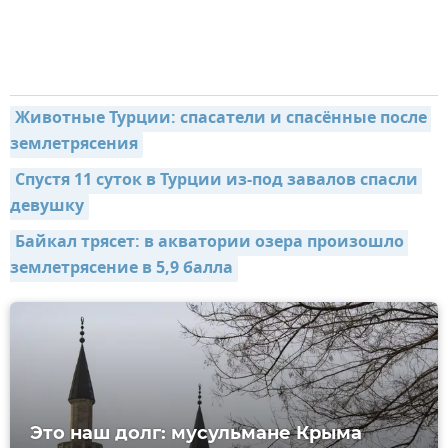
Животные Турции: спасатели и спасённые после 
землетрясения
Спустя 11 суток в Турции из-под завалов спасли 
девушку
Байкал трясет: в акватории озера произошло 
землетрясение в 5,9 балла
Это наш долг: мусульмане Крыма