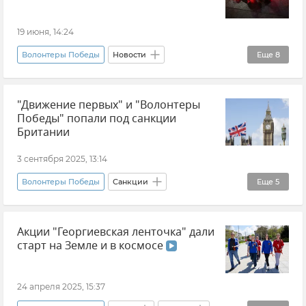
19 июня, 14:24
Волонтеры Победы
Новости
Еще
8
Свеча памяти
"Движение первых" и "Волонтеры
Международная медиагруппа "Россия сегодня"
Победы" попали под санкции
Новости Крыма
Память
Британии
День памяти и скорби
3 сентября 2025, 13:14
Великая Отечественная война
Волонтеры Победы
Санкции
Еще
5
Крым в Великой Отечественной войне
Движение первых
Общество
Общество
Акции "Георгиевская ленточка" дали
Великобритания
Россия
Новости
старт на Земле и в космосе
24 апреля 2025, 15:37