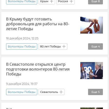
Волонтеры Победы
Крым
Россия
Еще
8
Акция "Георгиевская ленточка"
В Крыму будут готовить
Патриотическое воспитание
добровольцев для работы на 80-
Дмитрий Киселев
Маргарита Симоньян
летие Победы
Международная медиагруппа "Россия сегодня"
16 декабря 2024, 12:25
Новости
Новости Крыма
Видео
Волонтеры Победы
80 лет Победы
Еще
4
Иван Приходько
Крым
В Севастополе открылся центр
Новости Крыма
Общество
подготовки волонтеров 80-летия
Победы
9 декабря 2024, 19:37
Волонтеры Победы
Севастополь
Еще
5
80 лет Победы
Новости
История