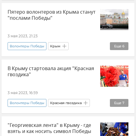
Новости Крыма
Данил Данильченко
Пятеро волонтеров из Крыма станут
Ани Григорян
Общество
"послами Победы"
Волонтеры Крыма
9 мая
Ветераны
Георгиевская лента
3 мая 2023, 21:23
Волонтеры Победы
Крым
Еще
6
Великая Отечественная война
День Победы
В Крыму стартовала акция "Красная
Данил Данильченко
Новости Крыма
гвоздика"
Парад
Общество
3 мая 2023, 16:59
Волонтеры Победы
Красная гвоздика
Еще
7
Крым
Новости Крыма
Общество
"Георгиевская лента" в Крыму - где
Благотворительность
Ветераны
взять и как носить символ Победы
Великая Отечественная война