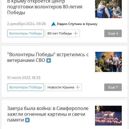
В Крыму откроется центр
Память
Волонтеры
подготовки волонтеров 80-летия
Победы
2 декабря 2024, 09:28
Радио Спутник в Крыму
Волонтеры Победы
80 лет Победы
Еще
4
Волонтеры Крыма
Новости Крыма
"Волонтеры Победы" встретились с
Крым
ветеранами СВО
Крым в Великой Отечественной войне
10 июля 2023, 18:33
Волонтеры Победы
Новости Крыма
Еще
7
Новости СВО
Ветераны СВО
Общество
Завтра была война: в Симферополе
Владислав Сергиенко
Запорожская область
зажгли огненные картины и свечи
Сергей Пшеничных
Симферополь
памяти