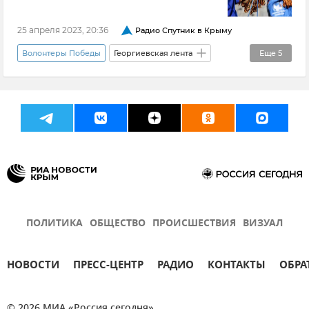
Данил Данильченко
25 апреля 2023, 20:36
Радио Спутник в Крыму
Волонтеры Победы
Георгиевская лента
Еще
5
Крым
Данил Данильченко
Новости Крыма
Общество
Медиагруппа "Россия сегодня"
ПОЛИТИКА
ОБЩЕСТВО
ПРОИСШЕСТВИЯ
ВИЗУАЛ
НОВОСТИ
ПРЕСС-ЦЕНТР
РАДИО
КОНТАКТЫ
ОБРА
© 2026 МИА «Россия сегодня»