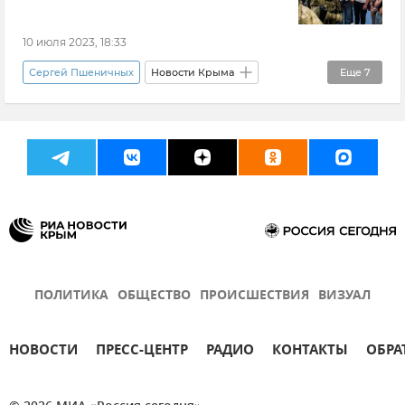
10 июля 2023, 18:33
Сергей Пшеничных
Новости Крыма
Еще
7
Новости СВО
Ветераны СВО
Волонтеры Победы
Общество
Владислав Сергиенко
Запорожская область
Симферополь
ПОЛИТИКА
ОБЩЕСТВО
ПРОИСШЕСТВИЯ
ВИЗУАЛ
НОВОСТИ
ПРЕСС-ЦЕНТР
РАДИО
КОНТАКТЫ
ОБРА