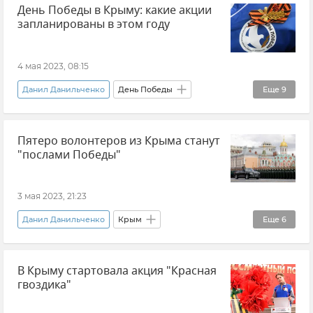
День Победы в Крыму: какие акции
запланированы в этом году
4 мая 2023, 08:15
Данил Данильченко
День Победы
Еще
9
Волонтеры Победы
Крым
Пятеро волонтеров из Крыма станут
Новости Крыма
Ани Григорян
"послами Победы"
Общество
Волонтеры Крыма
9 мая
Ветераны
Георгиевская лента
3 мая 2023, 21:23
Данил Данильченко
Крым
Еще
6
Великая Отечественная война
День Победы
В Крыму стартовала акция "Красная
Волонтеры Победы
Новости Крыма
гвоздика"
Парад
Общество