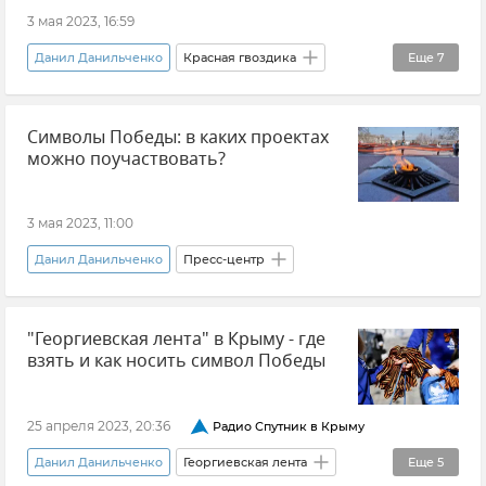
3 мая 2023, 16:59
Данил Данильченко
Красная гвоздика
Еще
7
Крым
Волонтеры Победы
Символы Победы: в каких проектах
Новости Крыма
Общество
можно поучаствовать?
Благотворительность
Ветераны
Великая Отечественная война
3 мая 2023, 11:00
Данил Данильченко
Пресс-центр
"Георгиевская лента" в Крыму - где
взять и как носить символ Победы
25 апреля 2023, 20:36
Радио Спутник в Крыму
Данил Данильченко
Георгиевская лента
Еще
5