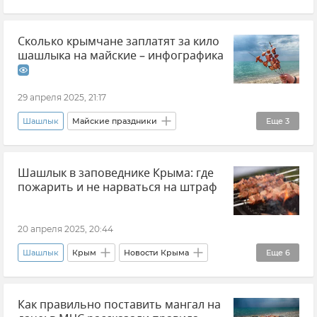
Крым
Рецепты
Отдых
Сколько крымчане заплатят за кило
Совет эксперта
Майские праздники
шашлыка на майские – инфографика
29 апреля 2025, 21:17
Шашлык
Майские праздники
Еще
3
Инфографика
Праздники и памятные даты
Шашлык в заповеднике Крыма: где
Цены на мясо в Крыму
пожарить и не нарваться на штраф
20 апреля 2025, 20:44
Шашлык
Крым
Новости Крыма
Еще
6
Общество
ГУ МЧС РФ по Республике Крым
Как правильно поставить мангал на
Пожароопасный сезон в Крыму
Природа