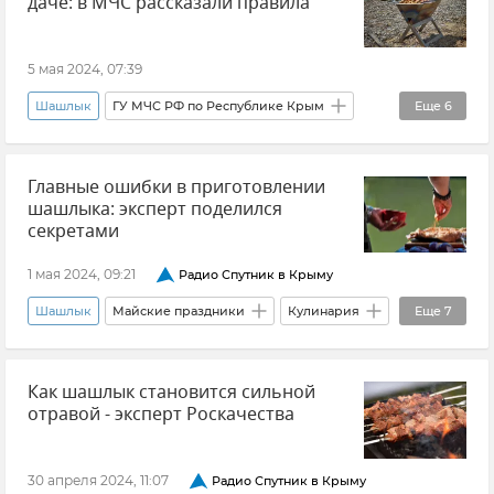
даче: в МЧС рассказали правила
ФГБУ "Заповедный Крым"
Леса Крыма
5 мая 2024, 07:39
Шашлык
ГУ МЧС РФ по Республике Крым
Еще
6
Совет эксперта
Природа
Экология
Главные ошибки в приготовлении
Штрафы
Новости
шашлыка: эксперт поделился
МЧС РФ (Министерство чрезвычайных ситуаций Российской Федерации)
секретами
1 мая 2024, 09:21
Радио Спутник в Крыму
Шашлык
Майские праздники
Кулинария
Еще
7
Отдых
Новости
Общество
Крым
Как шашлык становится сильной
Совет эксперта
Вкусно и полезно
отравой - эксперт Роскачества
Геворг Абгарян
30 апреля 2024, 11:07
Радио Спутник в Крыму