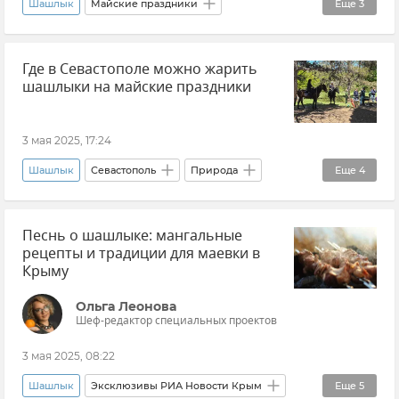
Шашлык
Майские праздники
Еще
3
Роскачество
Совет эксперта
Новости
Где в Севастополе можно жарить
шашлыки на майские праздники
3 мая 2025, 17:24
Шашлык
Севастополь
Природа
Еще
4
Леса Крыма
Общество
Отдых в Крыму
Песнь о шашлыке: мангальные
Новости Севастополя
рецепты и традиции для маевки в
Крыму
Ольга Леонова
Шеф-редактор специальных проектов
3 мая 2025, 08:22
Шашлык
Эксклюзивы РИА Новости Крым
Еще
5