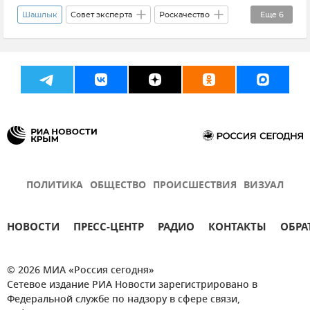
Шашлык
Совет эксперта
Роскачество
Еще
6
Общество
Еда
Вкусно и полезно
Наталья Завьялова
Майские праздники
Здоровье
ПОЛИТИКА
ОБЩЕСТВО
ПРОИСШЕСТВИЯ
ВИЗУАЛ
НОВОСТИ
ПРЕСС-ЦЕНТР
РАДИО
КОНТАКТЫ
ОБРА
© 2026 МИА «Россия сегодня»
Сетевое издание РИА Новости зарегистрировано в
Федеральной службе по надзору в сфере связи,