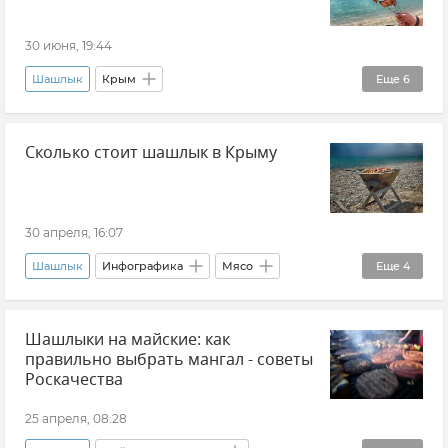
30 июня, 19:44
Шашлык
Крым
Еще
6
Пожароопасный сезон в Крыму
Сколько стоит шашлык в Крыму
Пожароопасный сезон
Игорь Скуртул
ГУ МЧС РФ по Республике Крым
Новости Крыма
Общество
30 апреля, 16:07
Шашлык
Инфографика
Мясо
Еще
4
Цены на мясо в Крыму
Майские праздники
Шашлыки на майские: как
Крым
Новости Крыма
правильно выбрать мангал - советы
Роскачества
25 апреля, 08:28