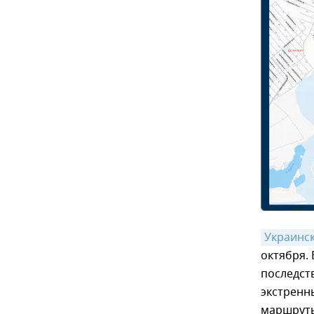
Украинс
октября.
последст
экстренн
маршруты