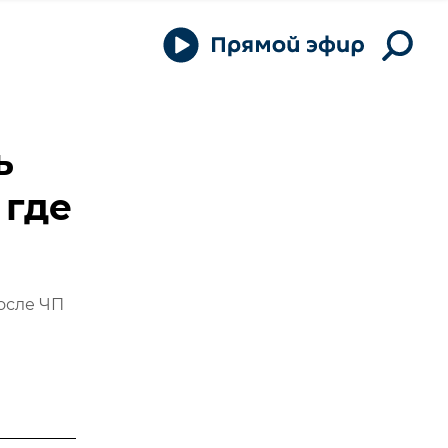
ь
 где
осле ЧП