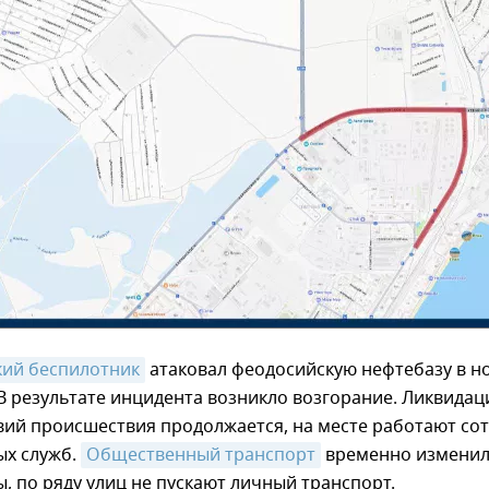
кий беспилотник
атаковал феодосийскую нефтебазу в но
 В результате инцидента возникло возгорание. Ликвидац
вий происшествия продолжается, на месте работают со
ых служб.
Общественный транспорт
временно измени
, по ряду улиц не пускают личный транспорт.