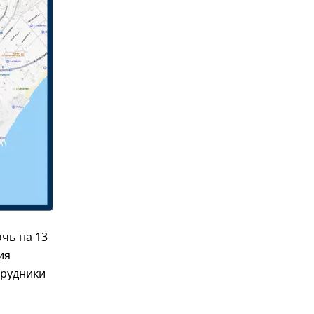
чь на 13
ия
трудники
л