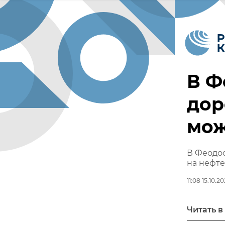
В Ф
дор
мож
В Феодос
на нефте
11:08 15.10.2
Читать в