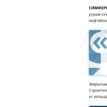
СИМФЕРО
утром от
нефтебаз
Закрытым
Строител
от кольц