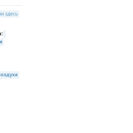
и здесь 
х:
в 
воздуха