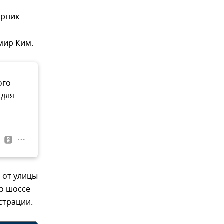
орник
а
мир Ким.
ого
 для
 от улицы
го шоссе
страции.