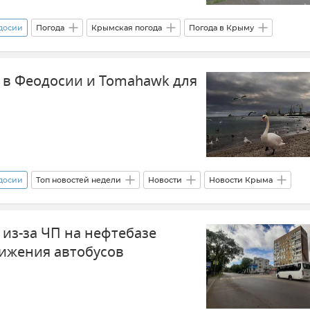
одосии
Погода
Крымская погода
Погода в Крыму
Крымский гидрометцентр
Симферополь
Севастополь
у в Феодосии и Tomahawk для
ория
Судак
одосии
Топ новостей недели
Новости
Новости Крыма
 ВСУ
Безопасность Республики Крым и Севастополя
из-за ЧП на нефтебазе
Россия
Политика
Внешняя политика
Украина
ижения автобусов