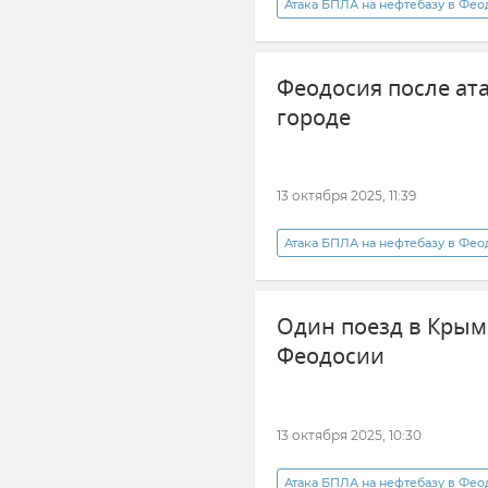
Атака БПЛА на нефтебазу в Фе
Поезд
Поезд "Таврия"
Феодосия после ата
Железные дороги Крыма
городе
Новости Крыма
13 октября 2025, 11:39
Атака БПЛА на нефтебазу в Фе
Происшествия
Безопасно
Один поезд в Крым
Феодосии
13 октября 2025, 10:30
Атака БПЛА на нефтебазу в Фе