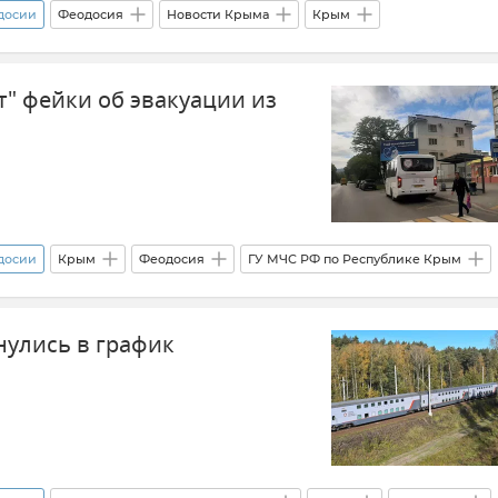
одосии
Феодосия
Новости Крыма
Крым
 и Севастополя
Атаки ВСУ на Крым
т" фейки об эвакуации из
одосии
Крым
Феодосия
ГУ МЧС РФ по Республике Крым
Общество
Новости Крыма
Цифровая безопасность
нулись в график