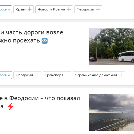
одосии
Крым
Новости Крыма
Феодосия
Владимир Ким
и часть дороги возле
ожно проехать
одосии
Феодосия
Транспорт
Ограничение движения
 Ким
Крым
Новости Крыма
 в Феодосии – что показал
ха