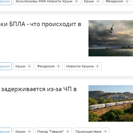
одосии
Эксклюзивы РИА Новости Крым
Крым
Феодосия
Происшествия
Расписание поездов в Крыму
ки БПЛА - что происходит в
Гранд Сервис Экспресс
Транспорт
Логистика
одосии
Крым
Феодосия
Новости Крыма
сть Республики Крым и Севастополя
Пожар
Нефтебаза
 задерживается из-за ЧП в
одосии
Крым
Поезд "Таврия"
Происшествия