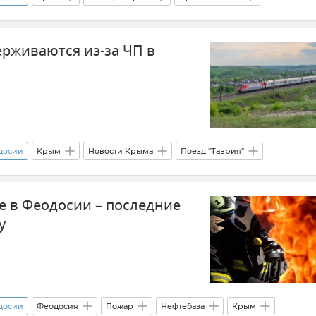
Экспресс
Эксклюзивы РИА Новости Крым
ерживаются из-за ЧП в
одосии
Крым
Новости Крыма
Поезд "Таврия"
ра
Происшествия
Феодосия
е в Феодосии – последние
у
одосии
Феодосия
Пожар
Нефтебаза
Крым