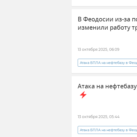
Новости Крыма
Безопасн
В Феодосии из-за п
изменили работу т
13 октября 2025, 06:09
Атака БПЛА на нефтебазу в Фе
Безопасность Республики Крым
Атака на нефтебазу
Крым
13 октября 2025, 05:44
Атака БПЛА на нефтебазу в Фе