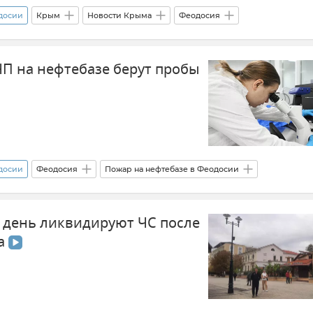
одосии
Крым
Новости Крыма
Феодосия
ЧП на нефтебазе берут пробы
одосии
Феодосия
Пожар на нефтебазе в Феодосии
ости Крыма
Владимир Ким
Экология
 день ликвидируют ЧС после
 и Севастополя
Видео
ка