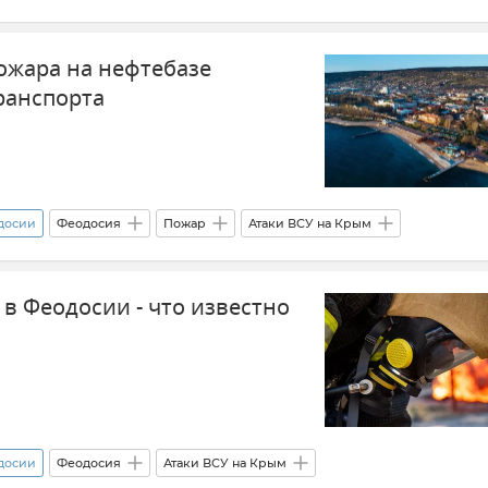
ость Республики Крым и Севастополя
Атаки ВСУ на Крым
ожара на нефтебазе
ранспорта
одосии
Феодосия
Пожар
Атаки ВСУ на Крым
 и Севастополя
Общественный транспорт
Новости Крыма
 в Феодосии - что известно
одосии
Феодосия
Атаки ВСУ на Крым