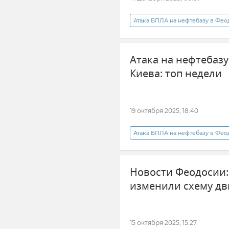
Атака БПЛА на нефтебазу в Фе
Крым
Новости Крыма
Атака на нефтебаз
Ялта
Алушта
Евпат
Киева: топ недели
19 октября 2025, 18:40
Атака БПЛА на нефтебазу в Фе
Атаки ВСУ на Крым
Атаки
Новости Феодосии: 
Безопасность
США
изменили схему дв
15 октября 2025, 15:27