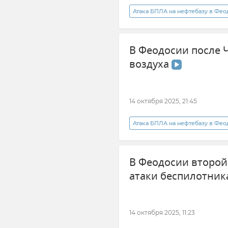
Атака БПЛА на нефтебазу в Фе
В Феодосии после 
воздуха
14 октября 2025, 21:45
Атака БПЛА на нефтебазу в Фе
Новости
Крым
Нов
В Феодосии второй
Безопасность Республики Крым
атаки беспилотни
14 октября 2025, 11:23