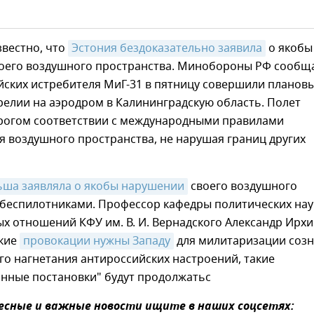
звестно, что
Эстония бездоказательно заявила
о якобы
оего воздушного пространства. Минобороны РФ сообщ
йских истребителя МиГ-31 в пятницу совершили планов
релии на аэродром в Калининградскую область. Полет
трогом соответствии с международными правилами
 воздушного пространства, не нарушая границ других
ша заявляла о якобы нарушении
своего воздушного
 беспилотниками. Профессор кафедры политических нау
х отношений КФУ им. В. И. Вернадского Александр Ирх
акие
провокации нужны Западу
для милитаризации соз
о нагнетания антироссийских настроений, такие
анные постановки" будут продолжатьс
сные и важные новости ищите в наших соцсетях: