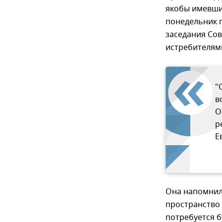
якобы имевши
понедельник г
заседания Со
истребителями
"
в
О
р
Е
Она напомнил
пространство
потребуется 