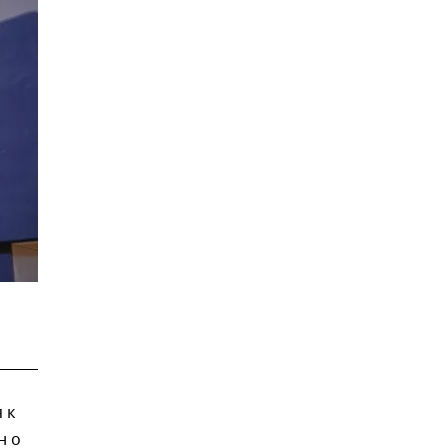
 к
н о