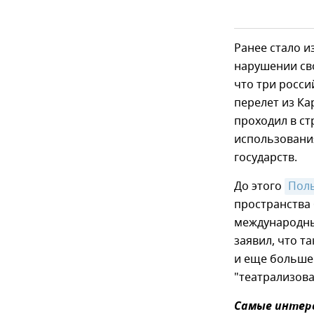
Ранее стало и
нарушении св
что три росси
перелет из Ка
проходил в с
использования
государств.
До этого
Поль
пространства
международны
заявил, что т
и еще большег
"театрализов
Самые интере