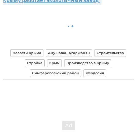
Крыму работает экологичный завод 
Новости Крыма
Анушаван Агаджанян
Строительство
Стройка
Крым
Производство в Крыму
Симферопольский район
Феодосия