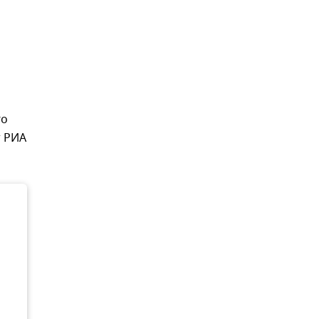
го
т РИА
о