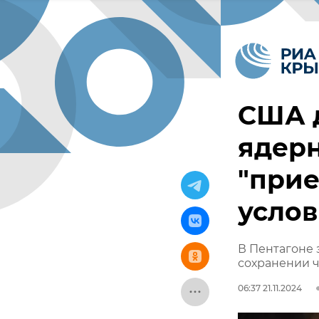
США 
ядер
"прие
услов
В Пентагоне 
сохранении ч
06:37 21.11.2024