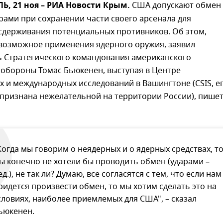
, 21 ноя – РИА Новости Крым.
США допускают обмен
ами при сохранении части своего арсенала для
сдерживания потенциальных противников. Об этом,
возможное применения ядерного оружия, заявил
ь Стратегического командования американского
 обороны Томас Бьюкенен, выступая в Центре
х и международных исследований в Вашингтоне (CSIS, е
 признана нежелательной на территории России), пише
Когда мы говорим о неядерных и о ядерных средствах, т
ы конечно не хотели бы проводить обмен (ударами –
ед.), не так ли? Думаю, все согласятся с тем, что если нам
ридется произвести обмен, то мы хотим сделать это на
словиях, наиболее приемлемых для США", – сказал
ьюкенен.