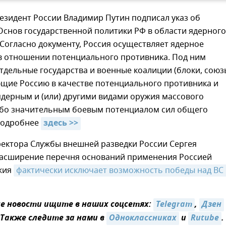
езидент России Владимир Путин подписал указ об
Основ государственной политики РФ в области ядерного
Согласно документу, Россия осуществляет ядерное
в отношении потенциального противника. Под ним
дельные государства и военные коалиции (блоки, союзы
щие Россию в качестве потенциального противника и
дерным и (или) другими видами оружия массового
бо значительным боевым потенциалом сил общего
Подробнее
здесь >>
ректора Службы внешней разведки России Сергея
асширение перечня оснований применения Россией
жия
фактически исключает возможность победы над ВС 
 новости ищите в наших соцсетях:
Telegram
,
Дзен
 Также следите за нами в
Одноклассниках
и
Rutube
.