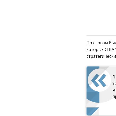
По словам Бь
которых США "
стратегически
"
т
ч
п