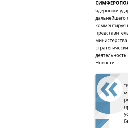
СИМФЕРОПОЛЬ
ядерными удар
дальнейшего 
комментируя 
представител
министерства
стратегически
деятельность
Новости.
"
м
р
п
у
Б