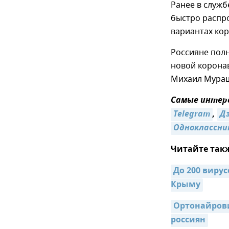
Ранее в служб
быстро распр
вариантах кор
Россияне пол
новой корона
Михаил Мурашк
Самые интере
Telegram
,
Дз
Одноклассни
Читайте так
До 200 вирус
Крыму
Ортонайровир
россиян