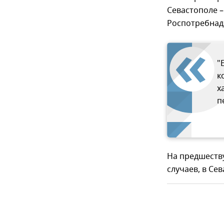
Севастополе 
Роспотребнад
"
к
х
п
На предшеств
случаев, в Сев