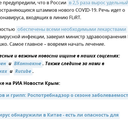
е предупредили, что в России
в 2,5 раза вырос удельный
остраняющихся штаммов нового COVID-19. Речь идет о
онавируса, входящих в линию FLiRT.
ностью
обеспечены всеми необходимыми лекарствами
вирусной инфекции, заверил министр здравоохранения
о. Самое главное – вовремя начать лечение.
сные и важные новости ищите в наших соцсетях:
ен 
и
ВКонтакте
. Также следите за нами в
ках 
и
Rutube
.
же на РИА Новости Крым:
ов и грипп: Роспотребнадзор о сезоне заболеваемост
ус обнаружили в Китае - есть ли опасность для 