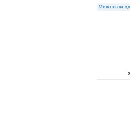
Можно ли од
З