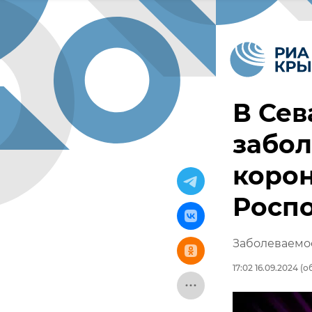
В Сев
забол
корон
Росп
Заболеваемос
17:02 16.09.2024
(об