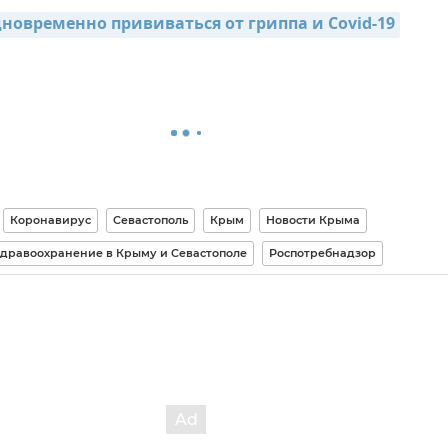
новременно прививаться от гриппа и Covid-19
Коронавирус
Севастополь
Крым
Новости Крыма
дравоохранение в Крыму и Севастополе
Роспотребнадзор