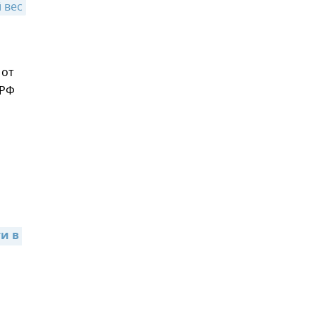
 вес
от
 РФ
и в 