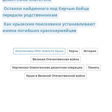
десантника Эльтигена
Останки найденного под Керчью бойца 
передали родственникам
Как крымские поисковики устанавливают 
имена погибших красноармейцев
Эксклюзивы РИА Новости Крым
Керчь
История
Великая Отечественная война
Керченско-Эльтигенская десантная операции
Память
Крым в Великой Отечественной войне