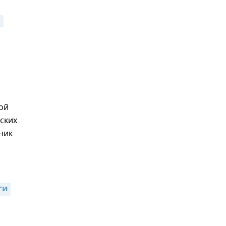
ты 
ой
ских
ник
ги