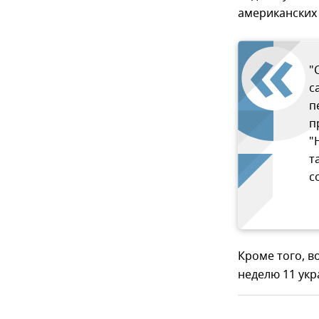
американских
"
с
п
п
"
т
с
Кроме того, 
неделю 11 укр