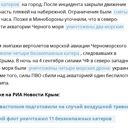
 катеров
на город. После инцидента закрыли движение
 часть пляжей на набережной. Ограничения были
сня
 часа. Позже в Минобороны уточнили, что в северо-
сти акватории Черного моря
уничтожены два морских 
м экипажи вертолетов морской авиации Черноморского
жили четыре безэкипажных катера
, следовавших в
рыма. В ночь на 4 сентября силами ЧФ в северо-западн
о моря были
уничтожены четыре морских дрона
украин
ме того, силы ПВО сбили над акваторией один беспилот
ипа.
же на РИА Новости Крым:
евастополе подготовили на случай воздушной трево
й флот уничтожил 11 безэкипажных катеров  