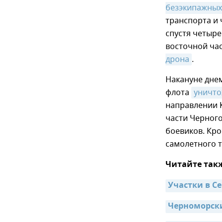
безэкипажных
транспорта и
спустя четыре
восточной ча
дрона
.
Накануне дне
флота
уничто
направлении К
части Черног
боевиков. Кро
самолетного т
Читайте так
Участки в С
Черноморски