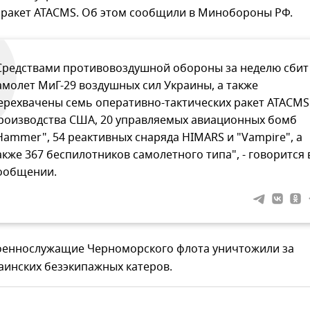
 ракет ATACMS. Об этом сообщили в Минобороны РФ.
Средствами противовоздушной обороны за неделю сбит
амолет МиГ-29 воздушных сил Украины, а также
ерехвачены семь оперативно-тактических ракет ATACMS
роизводства США, 20 управляемых авиационных бомб
Hammer", 54 реактивных снаряда HIMARS и "Vampire", а
акже 367 беспилотников самолетного типа", - говорится 
ообщении.
военнослужащие Черноморского флота уничтожили за
аинских безэкипажных катеров.