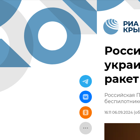
Росс
украи
раке
Российская П
беспилотник
16:11 06.09.2024
(об