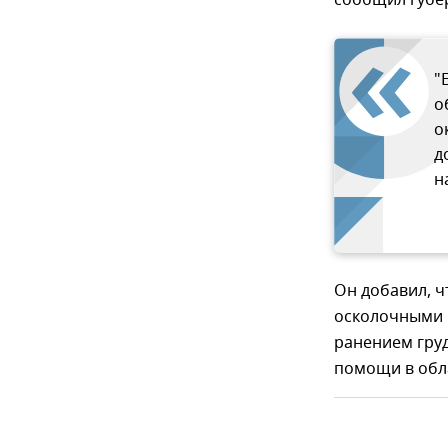
сообщил губер
"
о
о
д
н
Он добавил, ч
осколочными 
ранением груд
помощи в обл