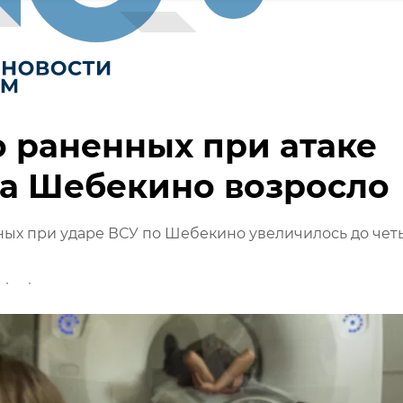
 раненных при атаке
а Шебекино возросло
ых при ударе ВСУ по Шебекино увеличилось до чет