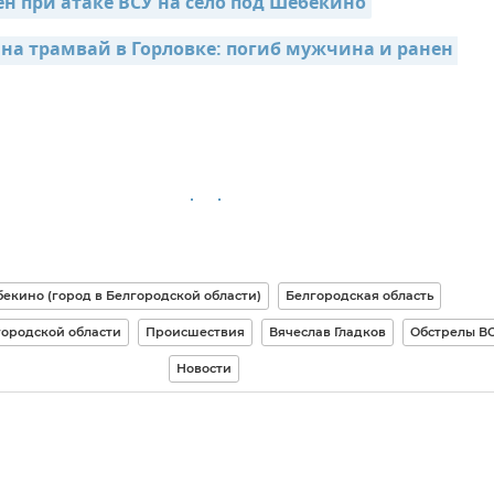
ен при атаке ВСУ на село под Шебекино
 на трамвай в Горловке: погиб мужчина и ранен 
екино (город в Белгородской области)
Белгородская область
городской области
Происшествия
Вячеслав Гладков
Обстрелы В
Новости