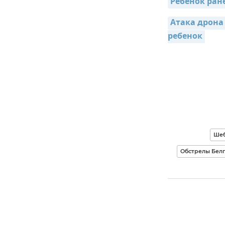
Ребенок ран
Атака дрона
ребенок
Шеб
Обстрелы Бел