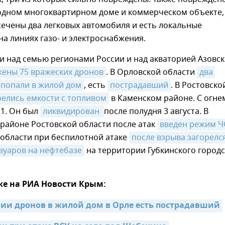
 одном многоквартирном доме и коммерческом объекте,
ечены два легковых автомобиля и есть локальные
а линиях газо- и электроснабжения.
и над семью регионами России и над акваторией Азовс
ены 75 вражеских дронов
. В Орловской области
два 
 попали в жилой дом
, есть
пострадавший
. В Ростовско
релись емкости с топливом
в Каменском районе. С огне
21. Он был
ликвидирован 
после полудня 3 августа. В
районе Ростовской области после атак
введен режим Ч
 области при беспилотной атаке
после взрыва загорелся
вуаров на нефтебазе
на территории Губкинского городс
же на РИА Новости Крым:
ии дронов в жилой дом в Орле есть пострадавший