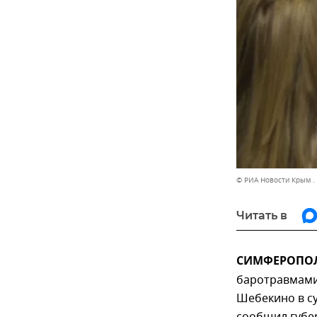
© РИА Новости Крым .
Читать в
СИМФЕРОПОЛЬ
баротравмами
Шебекино в су