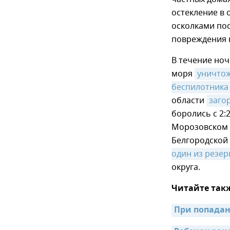
остекление в
осколками пос
повреждения н
В течение ноч
моря
уничтож
беспилотника
области
заго
боролись с 2:
Морозовском 
Белгородской
один из резер
округа.
Читайте так
При попадан