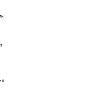
ми,
из
х в