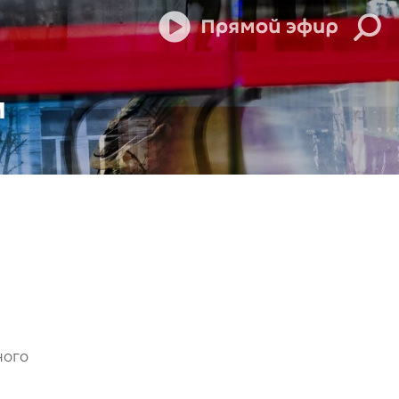
м
ного