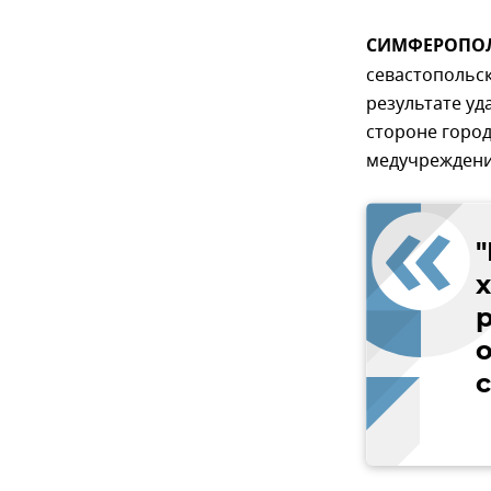
СИМФЕРОПОЛЬ
севастопольск
результате уд
стороне горо
медучреждени
х