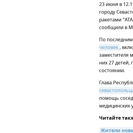
23 июня в 12.
городу Севас
ракетами "AT
сообщили в 
По последним 
человек
, вкл
заместителя м
них 27 детей,
состоянии.
Глава Респуб
севастопольц
помощь сосед
медицинских 
Читайте так
Жители новы