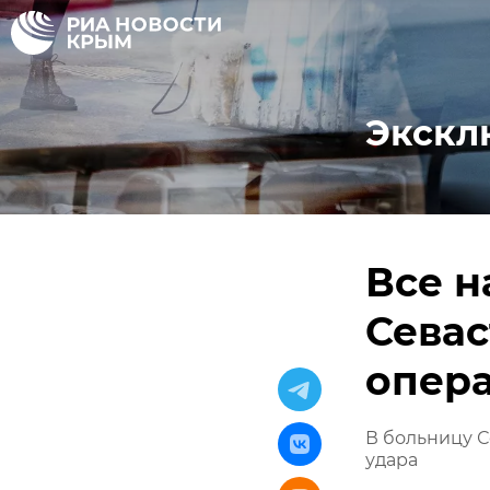
Экскл
Все н
Севас
опер
В больницу С
удара