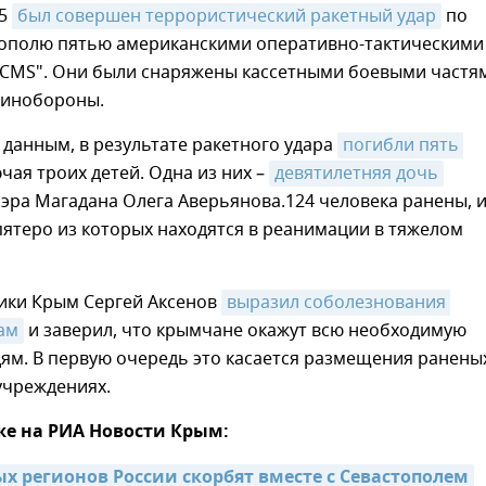
15
был совершен террористический ракетный удар
по
тополю пятью американскими оперативно-тактическими
ACMS". Они были снаряжены кассетными боевыми частя
Минобороны.
данным, в результате ракетного удара
погибли пять 
ючая троих детей. Одна из них –
девятилетняя дочь
эра Магадана Олега Аверьянова.124 человека ранены, 
 пятеро из которых находятся в реанимации в тяжелом
лики Крым Сергей Аксенов
выразил соболезнования 
ам
и заверил, что крымчане окажут всю необходимую
ям. В первую очередь это касается размещения ранены
учреждениях.
же на РИА Новости Крым:
х регионов России скорбят вместе с Севастополем