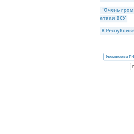
"Очень громк
атаки ВСУ
В Республик
Эксклюзивы РИ