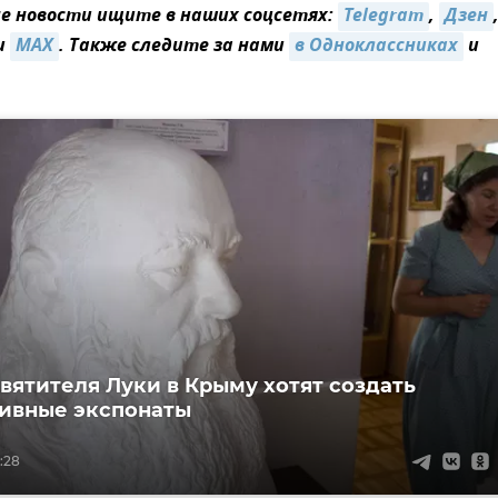
 новости ищите в наших соцсетях:
Telegram
,
Дзен
и
MAX
. Также следите за нами
в Одноклассниках
и
святителя Луки в Крыму хотят создать
ивные экспонаты
3:28