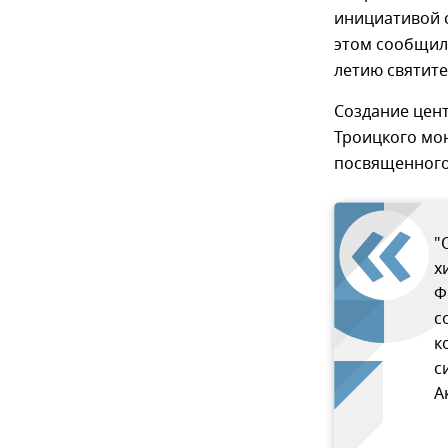
инициативой 
этом сообщил 
летию святите
Создание цен
Троицкого мон
посвященного
"
х
Ф
с
к
с
А