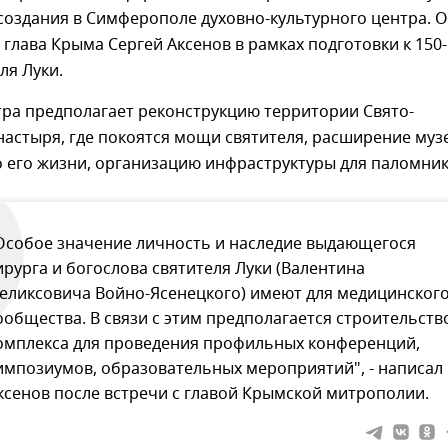
создания в Симферополе духовно-культурного центра. 
глава Крыма Сергей Аксенов в рамках подготовки к 150-
ля Луки.
тра предполагает реконструкцию территории Свято-
астыря, где покоятся мощи святителя, расширение музе
 его жизни, организацию инфраструктуры для паломник
Особое значение личность и наследие выдающегося
ирурга и богослова святителя Луки (Валентина
еликсовича Войно-Ясенецкого) имеют для медицинског
ообщества. В связи с этим предполагается строительств
омплекса для проведения профильных конференций,
импозиумов, образовательных мероприятий", - написал
ксенов после встречи с главой Крымской митрополии.