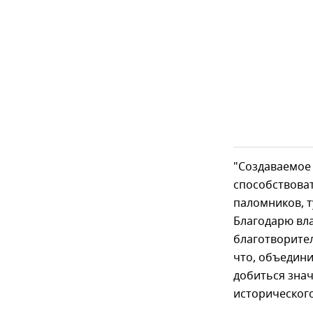
"Создаваемое
способствоват
паломников, т
Благодарю вла
благотворител
что, объедини
добиться знач
историческог