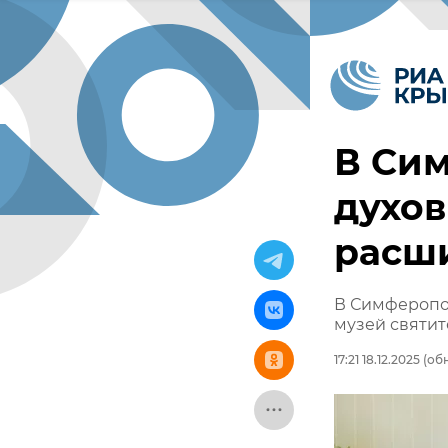
В Си
духов
расши
В Симферопол
музей святит
17:21 18.12.2025
(обн