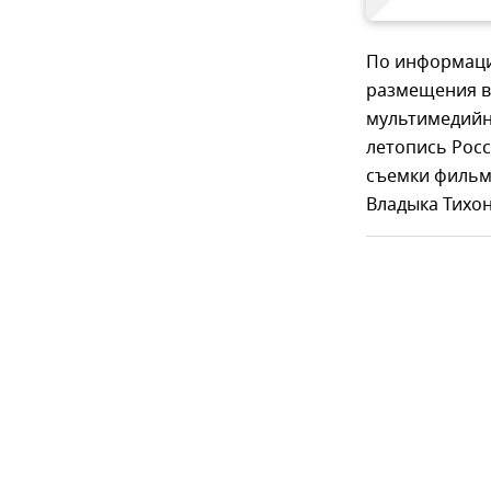
По информаци
размещения вы
мультимедийно
летопись Росс
съемки фильма
Владыка Тихон