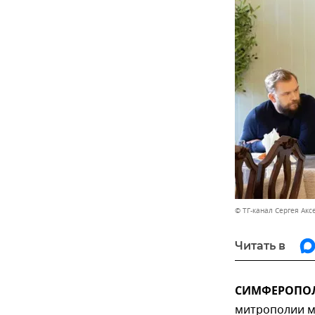
© ТГ-канал Сергея Акс
Читать в
СИМФЕРОПОЛЬ
митрополии м