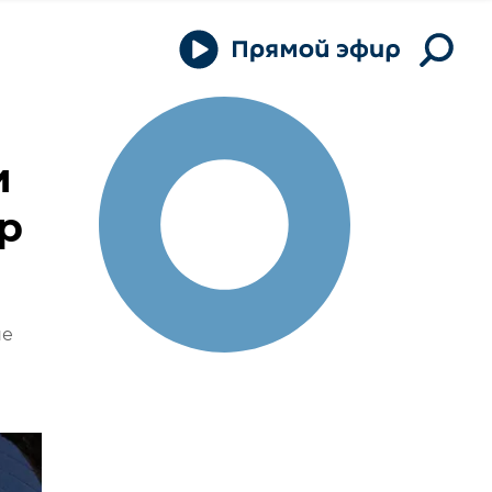
и
р
не