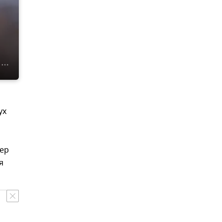
ух
дер
я