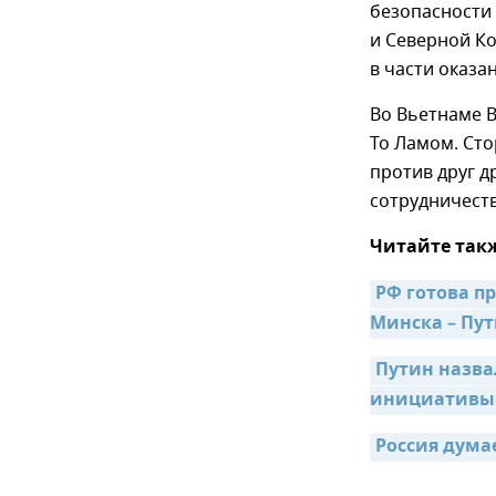
безопасности 
и Северной К
в части оказ
Во Вьетнаме 
То Ламом. Ст
против друг д
сотрудничеств
Читайте так
РФ готова п
Минска – Пу
Путин назва
инициативы
Россия дума