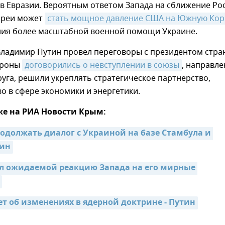
в Евразии. Вероятным ответом Запада на сближение Ро
ореи может
стать мощное давление США на Южную Ко
ания более масштабной военной помощи Украине.
Владимир Путин провел переговоры с президентом стра
ороны
договорились о невступлении в союзы
, направл
руга, решили укреплять стратегическое партнерство,
о в сфере экономики и энергетики.
же на РИА Новости Крым:
родолжать диалог с Украиной на базе Стамбула и 
тин
л ожидаемой реакцию Запада на его мирные 
ет об изменениях в ядерной доктрине - Путин