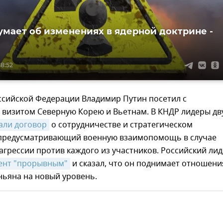
умает об изменениях в ядерной доктрине -
18:52
ссийской Федерации Владимир Путин посетил с
визитом Северную Корею и Вьетнам. В КНДР лидеры дв
али договор
о сотрудничестве и стратегическом
 предусматривающий военную взаимопомощь в случае
грессии против каждого из участников. Российский ли
ент "прорывным"
и сказал, что он поднимает отношени
ньяна на новый уровень.