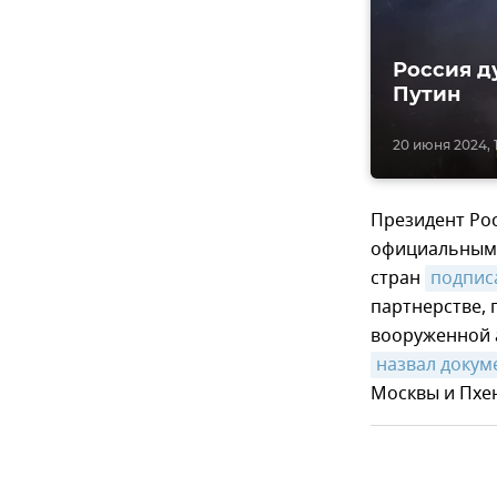
Россия д
Путин
20 июня 2024, 
Президент Ро
официальным 
стран
подпис
партнерстве,
вооруженной а
назвал докум
Москвы и Пхе