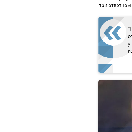
при ответном 
"
о
у
к